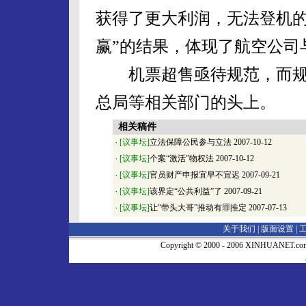
获得了更大利润，无法登机的
赢”的结果，体现了航空公司
机票超售亟待规范，而规
总局等相关部门的头上。
相关稿件
·
[议事坛]
立法保障公民参与立法
2007-10-12
·
[议事坛]
个案“激活”物权法
2007-10-12
·
[议事坛]
官员财产申报宜早不宜迟
2007-09-21
·
[议事坛]
该界定“公共利益”了
2007-09-21
·
[议事坛]
让“带头大哥”推动有罪推定
2007-07-13
关于我们 |
版面设置
|
Copyright © 2000 - 2006 XINHUA