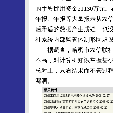
的手段挪用资金21130万元
年报、年报等大量报表从农
后矛盾的数据产生质疑，也
社系统内部监管体制形同虚
据调查，哈密市农信联社稽
不高，对计算机知识掌握甚
核对上，只看结果而不管过
漏洞。
相关稿件
·
新疆工商局12315:家电消费勿贪多求洋
2008-02-27
·
新疆对所有的高瓦斯矿井实施了远程监控
2008-02-2
·
新疆赛里木湖日前成为国家湿地公园
2008-02-20