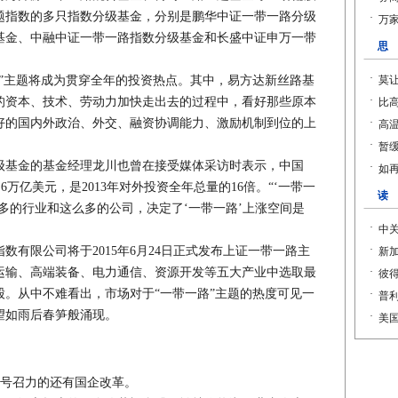
题指数的多只指数分级基金，分别是鹏华中证一带一路分级
基金、中融中证一带一路指数分级基金和长盛中证申万一带
主题将成为贯穿全年的投资热点。其中，易方达新丝路基
的资本、技术、劳动力加快走出去的过程中，看好那些原本
好的国内外政治、外交、融资协调能力、激励机制到位的上
基金的基金经理龙川也曾在接受媒体采访时表示，中国
6万亿美元，是2013年对外投资全年总量的16倍。“‘一带一
多的行业和这么多的公司，决定了‘一带一路’上涨空间是
限公司将于2015年6月24日正式发布上证一带一路主
运输、高端装备、电力通信、资源开发等五大产业中选取最
。从中不难看出，市场对于“一带一路”主题的热度可见一
望如雨后春笋般涌现。
号召力的还有国企改革。