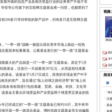
技术发展升级的信息产业及相关受益行业的证券资产不低于非
、华安等公司旗下的互联网主题基金甫一问世，也都受到了
200多只等待审批的新产品中，仍有多只是互联网主题
“一带一路”战略一被提出就在资本市场上掀起一轮热
念股迎来轮番暴涨。公募基金发行的“一带一路”主题基金
最大的产品就是一只“一带一路”主题基金。原定于5月
新丝路基金，仅发行一天就募资287亿元，从而提前结束募
的基金。该基金于5月27日成立，投资的非现金资产中不
题相关的资产，旨在通过“陆上丝绸之路经济带”和“海上丝
）沿线各省各国进行包括基建、贸易、金融、科技、文化等
。该基金主要从区域受益和产业受益两个维度界定基金的投
已经成立的“一带一路”主题基金已有约10只，其中有华
前海开源一带一路混合基金、博时丝路主题基金等主动偏股