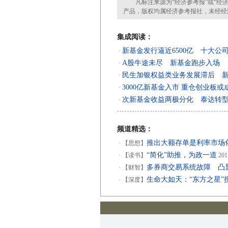
凡标注来源为“经济参考报”或“经济
产品，版权均属经济参考报社，未经经
集成阅读：
新基金发行逼近6500亿 十大公
·
A股牛途未尽 新基金跑步入场
·
民生加银权益类业务发展滞后 
·
3000亿新基金入市 重仓创业板或
·
次新基金收益两极分化 泰达转型机
·
频道精选：
推出大额存单是利率市场
·
【思想】
“简化”助推，为政一道
·
【读书】
201
多券商交易系统故障 凸
·
【财智】
生命大如天：“东方之星”
·
【深度】