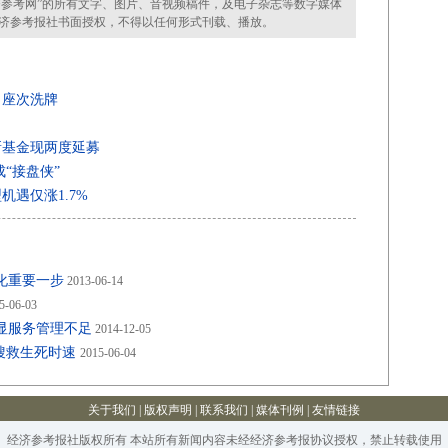
参考网”的所有文字、图片、音视频稿件，及电子杂志等数字媒体
济参考报社书面授权，不得以任何形式刊载、播放。
司座次洗牌
新基金现两度延募
成“接盘侠”
遇仅涨1.7%
化重要一步
2013-06-14
5-06-03
显服务管理不足
2014-12-05
搜救生死时速
2015-06-04
关于我们
|
版权声明
|
联系我们
|
媒体刊例
|
友情链接
经济参考报社版权所有 本站所有新闻内容未经经济参考报协议授权，禁止转载使用