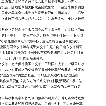
二级市场上的国企改革概念股再掀炒作热潮。业内人士
资机会，随着近期相关的政策陆续落地，有望迎来更多的投
，国企改革基金也成为今年最受欢迎的主题基金之一。据统
国企改革概念基金已超过20只，涉及基金公司多达到10多
基金公司就发行了多只国企改革主题产品，对该题材的偏
行的第1只基金——南方产业活力股票型基金便是一只“国企改
“积极抓住改革红利”为核心，重点挖掘国企改革投资机
紧密跟踪国企改革等各项重大改革主题方向的南方改革机遇
，即5月25日又开始发行国企改革指数分级产品，原定6月5日
，已于5月29日提前结束募集。
改革、光大保德信国企改革、工银国企改革、中融国企改
金，以及即将成立的交银施罗德国企改革混合基金、长盛国
“国企改革”的主题基金。再加上虽然没有标榜“国企改
将其作为重要的投资方向的长城改革红利灵活配置、易方达
动力基金等新基金，“国企改革”主题基金的队伍空前庞
合与改制高潮即将到来的预期不断升温。博时基金特定资
时沪港深基金经理招扬就表示，考虑到6月中下旬国企改革