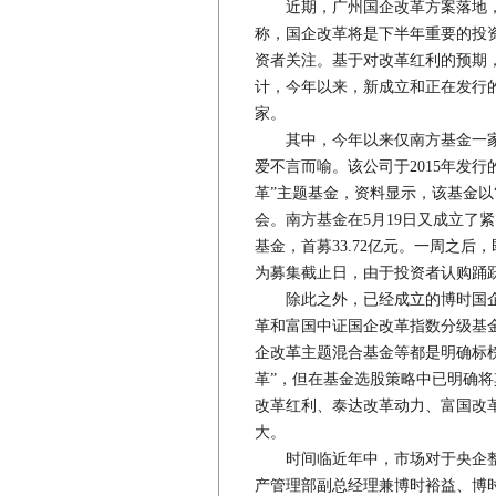
近期，广州国企改革方案落地，
称，国企改革将是下半年重要的投
资者关注。基于对改革红利的预期
计，今年以来，新成立和正在发行的
家。
其中，今年以来仅南方基金一家
爱不言而喻。该公司于2015年发
革”主题基金，资料显示，该基金以
会。南方基金在5月19日又成立了
基金，首募33.72亿元。一周之后
为募集截止日，由于投资者认购踊跃
除此之外，已经成立的博时国企
革和富国中证国企改革指数分级基
企改革主题混合基金等都是明确标榜
革”，但在基金选股策略中已明确
改革红利、泰达改革动力、富国改革
大。
时间临近年中，市场对于央企整
产管理部副总经理兼博时裕益、博