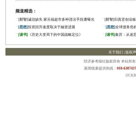
频道精选：
·
·
[财智]
诚信缺失 家乐福超市多种违法手段遭曝光
[财智]
归真堂创业板
·
·
[思想]
投资回升速度取决于融资进展
[思想]
全球债务危机
·
·
[读书]
《历史大变局下的中国战略定位》
[读书]
秦厉：从迷
关于我们
|
版权
经济参考报社版权所有 本站所
新闻线索提供热线：
010-6307437
JJCKB