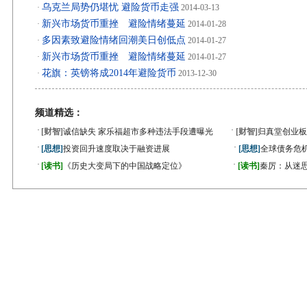
乌克兰局势仍堪忧 避险货币走强
·
2014-03-13
新兴市场货币重挫 避险情绪蔓延
·
2014-01-28
多因素致避险情绪回潮美日创低点
·
2014-01-27
新兴市场货币重挫 避险情绪蔓延
·
2014-01-27
花旗：英镑将成2014年避险货币
·
2013-12-30
频道精选：
·
·
[财智]
诚信缺失 家乐福超市多种违法手段遭曝光
[财智]
归真堂创业板
·
·
[思想]
投资回升速度取决于融资进展
[思想]
全球债务危机
·
·
[读书]
《历史大变局下的中国战略定位》
[读书]
秦厉：从迷