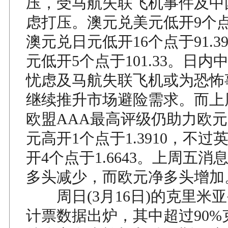
压，受马航失联飞机事件及中
虑打压。澳元兑美元低开9个点于
澳元兑日元低开16个点于91.
元低开5个点于101.33。日
忧虑及马航失联飞机或为恐怖
继续推升市场避险需求。而上
欧盟AAA最高评级仍助力欧
元高开1个点于1.3910，不
开4个点于1.6643。上周五
多头减少，而欧元净多头增加
周日(3月16日)的克里米
计票数据出炉，其中超过90%