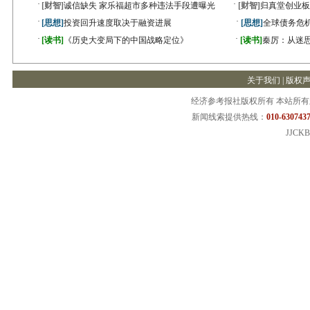
·
·
[财智]
诚信缺失 家乐福超市多种违法手段遭曝光
[财智]
归真堂创业板
·
·
[思想]
投资回升速度取决于融资进展
[思想]
全球债务危机
·
·
[读书]
《历史大变局下的中国战略定位》
[读书]
秦厉：从迷
关于我们
|
版权
经济参考报社版权所有 本站所
新闻线索提供热线：
010-6307437
JJCKB