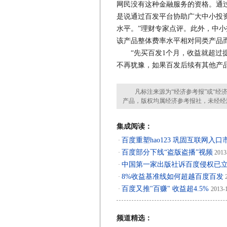
网民没有这种金融服务的资格。通
是说通过百发平台协助广大中小投
水平。”理财专家点评。此外，中
该产品整体费率水平相对同类产品而
“先买百发1个月，收益就超过提
不再犹豫，如果百发后续有其他产
凡标注来源为“经济参考报”或“经济
产品，版权均属经济参考报社，未经经
集成阅读：
百度重塑hao123 巩固互联网入
·
百度部分下线“盗版盗播”视频
·
2013
中国第一家出版社诉百度侵权已
·
8%收益基准线如何超越百度百发
·
2
百度又推"百赚" 收益超4.5%
·
2013-
频道精选：