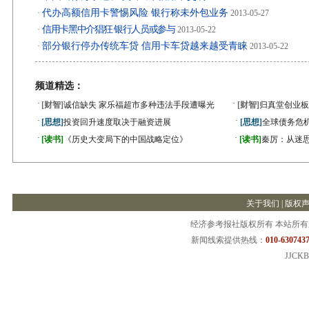
代办高额信用卡警惕风险 银行称未外包业务
·
2013-05-27
信用卡黑中介猖狂 银行人员或参与
·
2013-05-22
部分银行停办传统车贷 信用卡车贷越来越受青睐
·
2013-05-22
频道精选：
·
·
[财智]
诚信缺失 家乐福超市多种违法手段遭曝光
[财智]
归真堂创业板
·
·
[思想]
投资回升速度取决于融资进展
[思想]
全球债务危机
·
·
[读书]
《历史大变局下的中国战略定位》
[读书]
秦厉：从迷
关于我们
|
版权
经济参考报社版权所有 本站所
新闻线索提供热线：
010-6307437
JJCKB