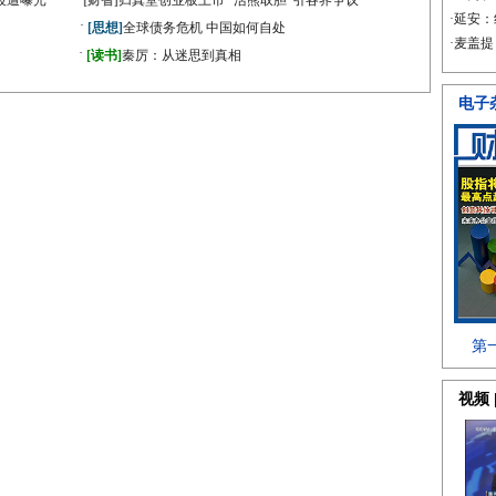
段遭曝光
[财智]
归真堂创业板上市 “活熊取胆”引各界争议
·
[思想]
全球债务危机 中国如何自处
·
》
[读书]
秦厉：从迷思到真相