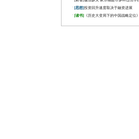
[财智]
诚信缺失 家乐福超市多种违法手
·
[思想]
投资回升速度取决于融资进展
·
[读书]
《历史大变局下的中国战略定位