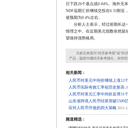
日下跌26个基点或0.04%。海外
NDF远期汇价继续交投在6.31
值预期为0.4%左右。
分析人士表示，经过前期长达一个
情理之中。在近期美元指数依然延
望保持强势格局。
凡标注来源为“经济参考报”或“经济
产品，版权均属经济参考报社，未经经
相关新闻：
人民币对美元中间价继续上涨12
·
人民币实际有效汇率创历史新高
·
20
人民币对美元汇率中间价反弹31
·
山东省跨境人民币结算突破5500
·
应对人民币升值的四大策略
·
2012-1
频道精选：
·