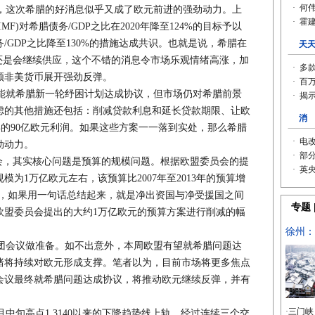
这次希腊的好消息似乎又成了欧元前进的强劲动力。上
F)对希腊债务/GDP之比在2020年降至124%的目标予以
务/GDP之比降至130%的措施达成共识。也就是说，希腊在
还是会继续供应，这个不错的消息令市场乐观情绪高涨，加
领非美货币展开强劲反弹。
就希腊新一轮纾困计划达成协议，但市场仍对希腊前景
虑的其他措施还包括：削减贷款利息和延长贷款期限、让欧
获得的90亿欧元利润。如果这些方案一一落到实处，那么希腊
劲动力。
峰会，其实核心问题是预算的规模问题。根据欧盟委员会的提
算规模为1万亿欧元左右，该预算比2007年至2013年的预算增
歧，如果用一句话总结起来，就是净出资国与净受援国之间
欧盟委员会提出的大约1万亿欧元的预算方案进行削减的幅
会议做准备。如不出意外，本周欧盟有望就希腊问题达
绪将持续对欧元形成支撑。笔者以为，目前市场将更多焦点
会议最终就希腊问题达成协议，将推动欧元继续反弹，并有
中旬高点1.3140以来的下降趋势线上轨，经过连续三个交