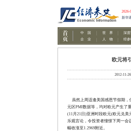
欧元将
2012-
虽然上周适逢美国感恩节假期，但
元区PMI数据等，均对欧元产生了
(11月21日)亚洲时段欧元(欧元兑
乐观言论，令投资者憧憬下周一会
幅收涨至1.2969附近。