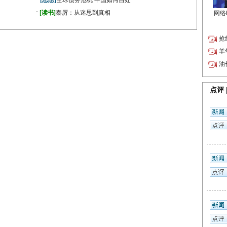
[思想]
全球债务危机 中国如何自处
·
》
[读书]
秦厉：从迷思到真相