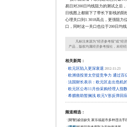
易日对200日均线阻力的测试之后，
日线图上都留下了带长下影线的阳线
心理关口到1.3018高点，更强阻力位
口，同时这一关口也位于200日均
凡标注来源为“经济参考报”或“经济
产品，版权均属经济参考报社，未经经
相关新闻：
欧元区陷入更深衰退
·
2012-11-23
欧洲借投资太空提竞争力 通过百
·
法国财长表示：欧元区走出危机
·
欧元区公布11月份采购经理人指
·
希腊救助暂搁浅 欧元V形反弹回
·
频道精选：
·
[财智]
诚信缺失 家乐福超市多种违法手
·