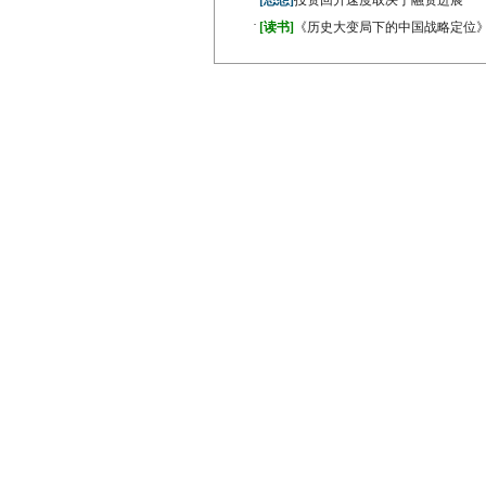
[思想]
投资回升速度取决于融资进展
·
[读书]
《历史大变局下的中国战略定位