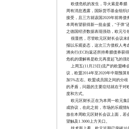
欧债危机的发生，导火索是希腊，
周有消息透露，国际货币基金组织(IM
接受，且三方就该国2020年前将债
本周有望获得新一批金援，“子弹”
之德国经济数据表现强劲，欧元引
很显然，尽管欧元区财长会议未能
报以乐观姿态，这次三方债权人考
洲央行(ECB)返还所持希腊债券
危机的缓解将是欧元再度起飞的强
上周五(11月23日)流产的欧盟
议，欧盟2014年至2020年中期预
加5%左右。欧盟成员国之间的分
的矛盾，问题的主要症结就在于对
度和方式。
欧元区财长正在为本周一欧元集团
成协议，在此之前，市场的乐观情
放在本周欧元区财长会议上面，若
望触及1.3000上方关口。
技术面上看，欧元近期已突破10月