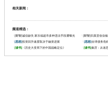
相关新闻：
频道精选：
·
·
[财智]
诚信缺失 家乐福超市多种违法手段遭曝光
[财智]
归真堂创业板
·
·
[思想]
投资回升速度取决于融资进展
[思想]
全球债务危机
·
·
[读书]
《历史大变局下的中国战略定位》
[读书]
秦厉：从迷