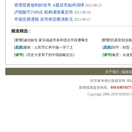
管理层再放利好信号 A股后市如何演绎
·
2012-08-23
沪指险守2100点 机构谨慎看后市
·
2012-08-18
市场交易谨慎 后市依旧看淡欧元
·
2012-08-15
频道精选：
·
·
[财智]
诚信缺失 家乐福超市多种违法手段遭曝光
[财智]
归真堂创业板
·
·
[思想]
夏斌：人民币汇率不能一浮了之
[思想]
刘宇：转型
·
·
[读书]
《历史大变局下的中国战略定位》
[读书]
秦厉：从迷
关于我们
|
版面
经济参考报社版权所有 本
新闻线索提供热线：
010-63074375
Copyright 2000-2010 XINHU