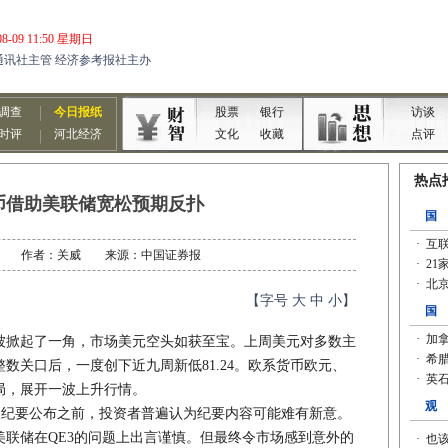
币借助美联储宽松预期反扑
08-27 作者：关威 来源：中国证券报
【字号
大
中
小
】
被掀起了一角，市场美元空头如获至宝。上周美元对多数主
数关口后，一度创下近九周新低81.24。欧系货币欧元、
局，展开一波上升行情。
纪要公布之前，投资者普遍认为纪要内容可能难有新意。
联储在QE3的问题上出言谨慎。但最终令市场感到意外的