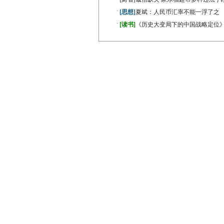
·
[思想]
夏斌：人民币汇率不能一浮了之
·
[读书]
《历史大变局下的中国战略定位