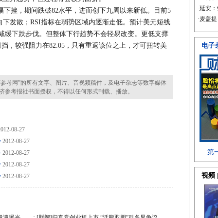
下挫，期间跌破82水平，进而创下九周以来新低。目前5
下发散；RSI指标在弱势区域内逐渐走低。预计美元短线
从而减缓下跌步伐。但整体下行趋势不会轻易改变。更低支撑
步阻挡，较强阻力在82.05，只有重返该位之上，才可扭转美
参考网”的所有文字、图片、音视频稿件，及电子杂志等数字媒体
济参考报社书面授权，不得以任何形式刊载、播放。
012-08-27
步
2012-08-27
步
2012-08-27
步
2012-08-27
步
2012-08-27
·
段遭曝光
[财智]
归真堂创业板上市 “活熊取胆”引各界争议