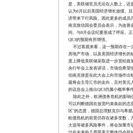
是，美联储官员无论在人数上，还是
认为6月以后美国经济增长放缓。
济带来下行风险。因此更多的成员
南克致信国会委员会表示，为改善
间。与8月会议纪要形成了呼应。
QE3的预期有所增强。
不过客观来看，这一预期存在一定
房地产市场，以及美国经济增长的
度上降低美联储采取进一步宽松政
央行年会上发表讲话，市场也希望借
伯南克便是在此大会上向市场作出暗
题将会主导汇市的走向，且对美元
的议息会上推出QE3仍属小概率事
除此之外，欧洲债务危机的影响仍
可以判断德国在放宽约束条款的态
区”的态度，德国总理默克尔与希
欧债危机的前景仍存在诸多变数，尤
大选等诸多风险事件，将会加重市
计在未来的几周里美元整体仍会延