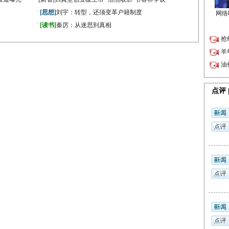
·
[思想]
刘宇：转型，还须变革户籍制度
·
》
[读书]
秦厉：从迷思到真相