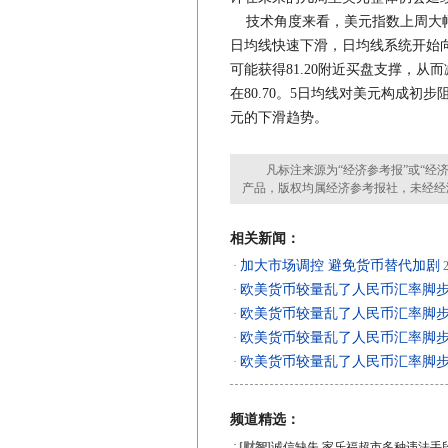
技术角度来看，美元指数上周大幅
日均线快速下滑，日均线系统开始向
可能获得81.20附近买盘支撑，
在80.70。5日均线对美元构成初
元的下滑趋势。
凡标注来源为“经济参考报”或“经济
产品，版权均属经济参考报社，未经经
相关新闻：
加大市场调控 避免货币替代加剧
·
2
欧美货币较量乱了人民币汇率脚
·
欧美货币较量乱了人民币汇率脚
·
欧美货币较量乱了人民币汇率脚
·
欧美货币较量乱了人民币汇率脚
·
频道精选：
·
[财智]
诚信缺失 家乐福超市多种违法手