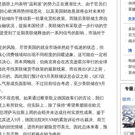
措辞上均表明“温和派”的势力正在逐渐壮大。由于官员们
且担心欧洲局势持续恶化，以及美国财政悬崖将会对未来经
开始倾向于推动新一轮量化宽松政策。而随后美联储主席伯
金融状况，提振本国经济，美联储仍有采取进一步行动的空
正是受到了近期美联储释放的一系列信号的影响，市场对于
的风险。尽管美国的就业市场依然处于低迷的状态，但
核心消费领域却出现不同程度的回暖迹象。这可能在一定程
策决心。而本周晚段，伯南克将会在杰克逊霍尔举行的全球
此寻找美联储货币政策的最新线索。而在推出QE2之前，
示的。因此我们预计在9月美联储议息会议之前，QE3议
人气形成负面影响。不过目前综合考虑，至少美联储在9月
件。
不容忽视。如果通过断章取义德国政客们的言论，我们
度上有所软化。但实际上，除了保持“希望希腊留在欧元
腊总理萨马拉斯上周的会晤并未达成任何实质性成果。鉴于
其进入9月，德国法院对ESM的紧急诉讼作出裁决、荷兰
场的担忧情绪，进而利好避险货币美元。因此总体来看，预
续上升态势，但过程将会较为曲折。