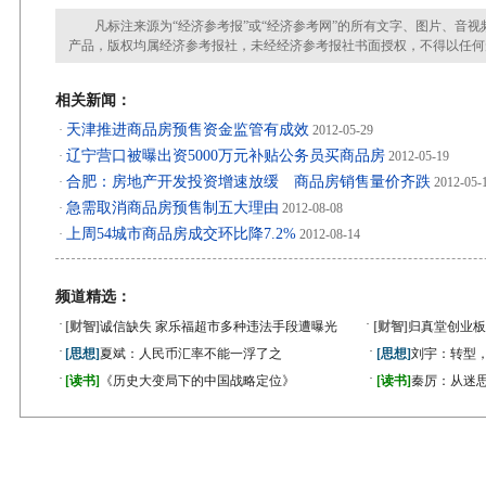
凡标注来源为“经济参考报”或“经济参考网”的所有文字、图片、音视
产品，版权均属经济参考报社，未经经济参考报社书面授权，不得以任何
相关新闻：
天津推进商品房预售资金监管有成效
·
2012-05-29
辽宁营口被曝出资5000万元补贴公务员买商品房
·
2012-05-19
合肥：房地产开发投资增速放缓 商品房销售量价齐跌
·
2012-05-
急需取消商品房预售制五大理由
·
2012-08-08
上周54城市商品房成交环比降7.2%
·
2012-08-14
频道精选：
·
·
[财智]
诚信缺失 家乐福超市多种违法手段遭曝光
[财智]
归真堂创业板
·
·
[思想]
夏斌：人民币汇率不能一浮了之
[思想]
刘宇：转型
·
·
[读书]
《历史大变局下的中国战略定位》
[读书]
秦厉：从迷