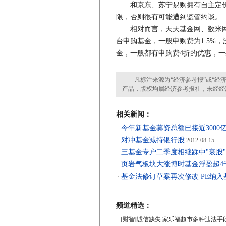
和京东、苏宁易购拥有自主定价
限，否则很有可能遭到监管约谈。
相对而言，天天基金网、数米网
台申购基金，一般申购费为1.5%
金，一般都有申购费4折的优惠，
凡标注来源为“经济参考报”或“经济
产品，版权均属经济参考报社，未经经
相关新闻：
今年新基金募资总额已接近3000
·
对冲基金减持银行股
·
2012-08-15
三基金专户二季度相继踩中"衰股"
·
页岩气板块大涨博时基金浮盈超4
·
基金法修订草案再次修改 PE纳
·
频道精选：
·
[财智]
诚信缺失 家乐福超市多种违法手