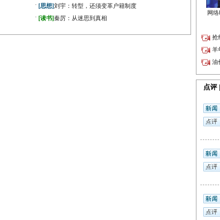
·
[思想]
刘宇：转型，还须变革户籍制度
·
》
[读书]
秦厉：从迷思到真相