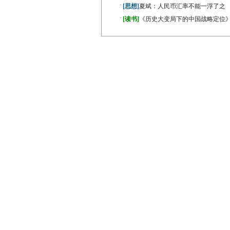
·
[思想]
夏斌：人民币汇率不能一浮了之
·
[读书]
《历史大变局下的中国战略定位