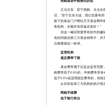
网购基金申购费四折起
正当京东、苏宁易购、当当全面
话，“苏宁京东大战，我们也要有所
旗下的基金门户网站天天基金网申
售机构，全额并加倍返还差价！”
但这一喊话明显带有炒作的嫌疑
有的同级别第三方基金销售中，并
台都遵循这一标准。
监管机构
规定费率下限
基金费率属于证监会监管范围，
购费率高于0.6%的，申购费率享有
低于0.6%或适用固定费率的，则
从目前各第三方机构的执行情况
网购手续费
低于银行柜台