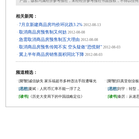
产品，版权均属经济参考报社，未经经济参考报社书面授权，不得以任何
相关新闻：
7月京新建商品房均价环比跌3.2%
·
2012-08-13
取消商品房预售制又何妨
·
2012-08-08
急需取消商品房预售制五大理由
·
2012-08-08
取消商品房预售传闻不实 空头疑敛“恐慌财”
·
2012-08-03
冀上半年商品房销售面积同比下降
·
2012-08-03
频道精选：
·
·
[财智]
诚信缺失 家乐福超市多种违法手段遭曝光
[财智]
归真堂创业板
·
·
[思想]
夏斌：人民币汇率不能一浮了之
[思想]
刘宇：转型
·
·
[读书]
《历史大变局下的中国战略定位》
[读书]
秦厉：从迷