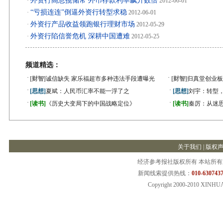
外资行高息揽储常 外币存款利率飙升数倍
·
2012-06-01
“亏损连连”倒逼外资行转型求稳
·
2012-06-01
外资行产品收益领跑银行理财市场
·
2012-05-29
外资行陷信誉危机 深耕中国遭难
·
2012-05-25
频道精选：
·
·
[财智]
诚信缺失 家乐福超市多种违法手段遭曝光
[财智]
归真堂创业板
·
·
[思想]
夏斌：人民币汇率不能一浮了之
[思想]
刘宇：转型
·
·
[读书]
《历史大变局下的中国战略定位》
[读书]
秦厉：从迷
关于我们
|
版权
经济参考报社版权所有 本站所
新闻线索提供热线：
010-6307437
Copyright 2000-2010 XINHU