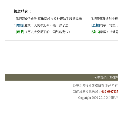
频道精选：
·
·
[财智]
诚信缺失 家乐福超市多种违法手段遭曝光
[财智]
归真堂创业板
·
·
[思想]
夏斌：人民币汇率不能一浮了之
[思想]
刘宇：转型
·
·
[读书]
《历史大变局下的中国战略定位》
[读书]
秦厉：从迷
关于我们
|
版权
经济参考报社版权所有 本站所
新闻线索提供热线：
010-6307437
Copyright 2000-2010 XINHU