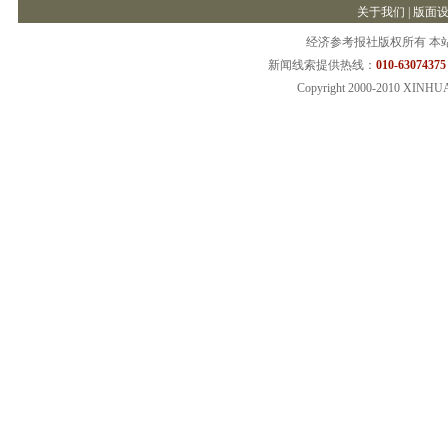
关于我们
|
版面
经济参考报社版权所有 本
新闻线索提供热线：
010-63074375
Copyright 2000-2010 XINHU