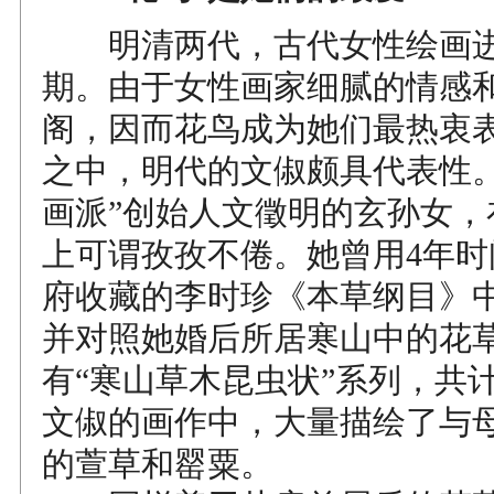
明清两代，古代女性绘画进
期。由于女性画家细腻的情感
阁，因而花鸟成为她们最热衷
之中，明代的文俶颇具代表性。
画派”创始人文徵明的玄孙女，
上可谓孜孜不倦。她曾用4年时
府收藏的李时珍《本草纲目》
并对照她婚后所居寒山中的花
有“寒山草木昆虫状”系列，共
文俶的画作中，大量描绘了与
的萱草和罂粟。