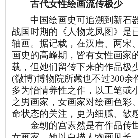
古代女性绘画流传极少
中国绘画史可追溯到新石器
战国时期的《人物龙凤图》是
轴画。据记载，在汉唐、两宋
画史的高峰期，皆有女性画家
载，但她们留传下来的作品极
(微博)博物院所藏也不过300
多为怡情养性之作，以工笔或
之男画家，女画家对绘画色彩
命状态的关注，更为细腻、敏
金朝的宫素然是有作品传世
女画家。她以白描人物画见长