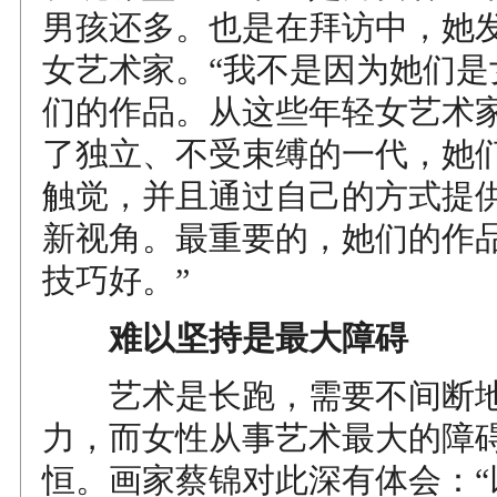
男孩还多。也是在拜访中，她
女艺术家。“我不是因为她们是
们的作品。从这些年轻女艺术
了独立、不受束缚的一代，她
触觉，并且通过自己的方式提
新视角。最重要的，她们的作
技巧好。”
难以坚持是最大障碍
艺术是长跑，需要不间断地
力，而女性从事艺术最大的障
恒。画家蔡锦对此深有体会：“