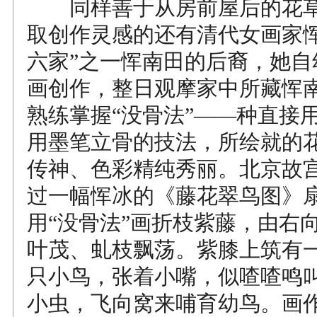
同样善于从房前屋后的花草
取创作灵感的还有清代女画家恽
六家”之一恽南田的后裔，她自
画创作，整日观摩家中所藏恽
熟练掌握“没骨法”——种直接
用墨笔立骨的技法，所绘就的
传神、色彩精纯秀丽。北京故
过一幅恽冰的《藤花翠鸟图》
用“没骨法”画折枝紫藤，由右
叶茂、虬枝飘荡。紫膝上筑有
只小鸟，张着小嘴，似喳喳鸣
小虫，飞向窝来哺育幼鸟。画