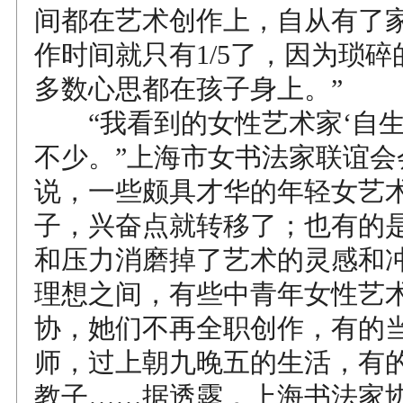
间都在艺术创作上，自从有了
作时间就只有1/5了，因为琐
多数心思都在孩子身上。”
“我看到的女性艺术家‘自生
不少。”上海市女书法家联谊会
说，一些颇具才华的年轻女艺
子，兴奋点就转移了；也有的
和压力消磨掉了艺术的灵感和
理想之间，有些中青年女性艺
协，她们不再全职创作，有的
师，过上朝九晚五的生活，有
教子……据透露，上海书法家协会