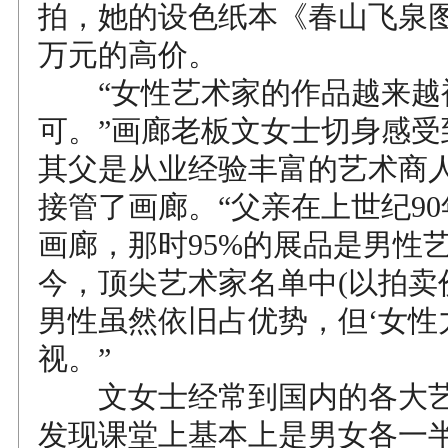
拍，她的设色纸本《春山飞泉图》
万元的高价。
“女性艺术家的作品越来越
可。”画廊老板文女士切身感受
其父是从业经验丰富的艺术商
接管了画廊。“父亲在上世纪9
画廊，那时95%的展品是男性
今，顶尖艺术家名单中(以拍卖
男性虽然依旧占优势，但‘女性
视。”
文女士经常到国内的各大艺
发现课堂上基本上是男女各一