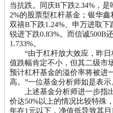
当抗跌。同庆B下跌2.34%，
2%的股票型杠杆基金；银华鑫利
双禧B下跌1.24%、申万进取下跌
锐进下跌0.83%。而信诚500
1.733%。
“由于杠杆放大效应，昨日
值跌幅肯定不小，但其二级市
预计杠杆基金的溢价率将被进
高。”一位基金分析师如是表示
上述基金分析师进一步指出
价达50%以上的情况比较特殊
年在1元以下，净值低导致其目