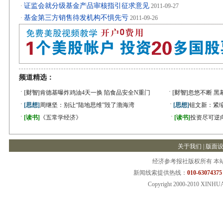
证监会就分级基金产品审核指引征求意见
·
2011-09-27
基金第三方销售待发机构不惧先亏
·
2011-09-26
频道精选：
·
·
[财智]
肯德基曝炸鸡油4天一换 陷食品安全N重门
[财智]
忽悠不断 黑
·
·
[思想]
周继坚：别让“陆地思维”毁了渤海湾
[思想]
钮文新：紧缩
·
·
[读书]
《五常学经济》
[读书]
投资尽可逆
关于我们
|
版面
经济参考报社版权所有 本
新闻线索提供热线：
010-63074375
Copyright 2000-2010 XINHU