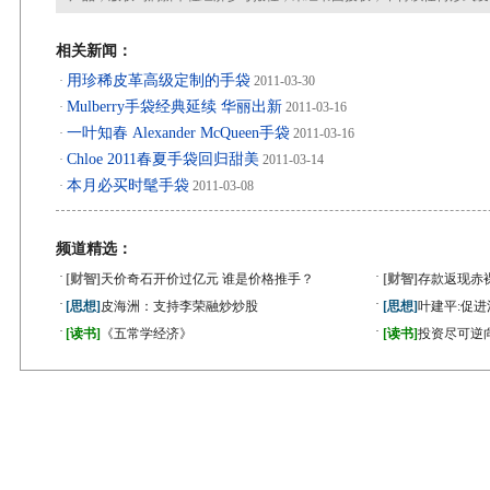
相关新闻：
用珍稀皮革高级定制的手袋
·
2011-03-30
Mulberry手袋经典延续 华丽出新
·
2011-03-16
一叶知春 Alexander McQueen手袋
·
2011-03-16
Chloe 2011春夏手袋回归甜美
·
2011-03-14
本月必买时髦手袋
·
2011-03-08
频道精选：
·
·
[财智]
天价奇石开价过亿元 谁是价格推手？
[财智]
存款返现赤
·
·
[思想]
皮海洲：支持李荣融炒炒股
[思想]
叶建平:促
·
·
[读书]
《五常学经济》
[读书]
投资尽可逆