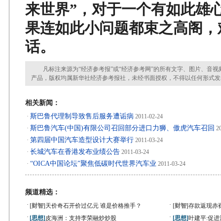
来世界”，对于一个有如此雄
果连如此小问题都束之高阁，
话。
凡标注来源为“经济参考报”或“经济参考网”的所有文字、图片、音视
产品，版权均属新华社经济参考报社，未经书面授权，不得以任何形式发
相关新闻：
斯巴鲁代理制导致售后服务遭诟病
·
2011-02-24
斯巴鲁汽车(中国)有限公司召回部分进口力狮、傲虎汽车召回
·
20
第四届中国汽车造型设计大赛举行
·
2011-03-24
长城汽车在香港发布业绩公告
·
2011-03-24
“OICA中国论坛”聚焦低碳时代世界汽车业
·
2011-03-24
频道精选：
·
·
[财智]
天价奇石开价过亿元 谁是价格推手？
[财智]
存款返现赤
·
·
[思想]
皮海洲：支持李荣融炒炒股
[思想]
叶建平:促