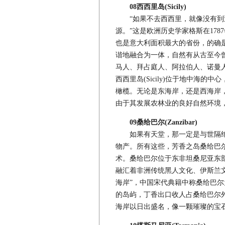
08西西里岛(Sicily)
“如果不去西西里，就像没有到
源。”这是欧洲历史学家格斯在17
也是意大利面积最大的省份，的确
谐地融合为一体，自然有从古至今
马人、拜占庭人、阿拉伯人、诺曼
西西里岛(Sicily)位于地中海
橄榄。无论是东海岸，还是西海岸
由于其发展农林业的良好自然环境，
09桑给巴尔(Zanzibar)
如果有天堂，那一定是与世隔绝
物产。所有这些，芳香之岛桑给巴
术。桑给巴尔位于东非坦桑尼亚东
融汇着非洲传统黑人文化、伊斯兰文
海岸”，中国宋代典籍中称桑给巴尔
的岛屿，丁香出口收人占桑给巴尔外
海岸以日出盛名，像一颗璀璨的宝