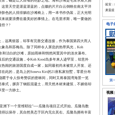
美景，确是让人自省的绝妙之地。海和沙滩是毛里求斯人拥
，这里天空是湛蓝湛蓝的，点缀的片片白云倒映在南太平洋
种肤色的人排排躺在沙滩椅上，用一本书作伪装，正大光明
原来就要浪费在最美好的事情上。在毛里求斯，唯一要做的
些？?
d)上，远离烦嚣，却享有完善交通连接，作为泰国第四大而人
象岛和苏梅岛。除了同样令人屏息的热带风光，Koh
海水和洁白的沙滩，原始雨林和悄然闲置其中的淡水瀑布。
的交通设施，令Koh Kood岛多年来人迹罕至，却意外
在热闹的旅游国度自成一家，如同最初尚未被世人开发、还
的，是岛上的Soneva Kiri的21座私家别墅，零星分布
方面隐匿于令人惊奇赞叹的密林间，同时又将泰国湾海景一览
洁泰式，摒弃了钢筋混凝土，用天然木材来建筑，不媚俗却
享受一方静土。
洲下一个里维耶拉”──瓜隆岛项目正式开始。瓜隆岛数
境得以保存，其自然美态于区内无出其右。瓜隆岛拥有丰富