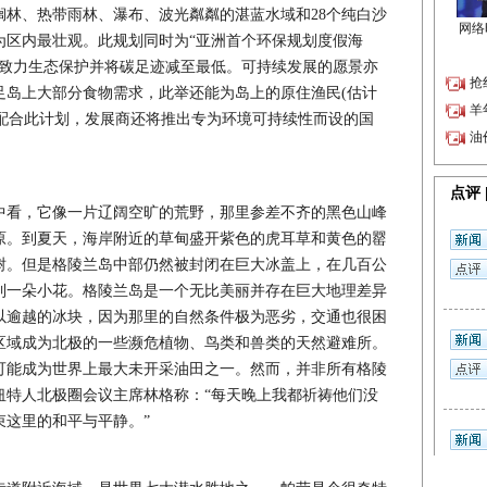
榈林、热带雨林、瀑布、波光粼粼的湛蓝水域和28个纯白沙
为区内最壮观。此规划同时为“亚洲首个环保规划度假海
将致力生态保护并将碳足迹减至最低。可持续发展的愿景亦
足岛上大部分食物需求，此举还能为岛上的原住渔民(估计
。为配合此计划，发展商还将推出专为环境可持续性而设的国
看，它像一片辽阔空旷的荒野，那里参差不齐的黑色山峰
原。到夏天，海岸附近的草甸盛开紫色的虎耳草和黄色的罂
树。但是格陵兰岛中部仍然被封闭在巨大冰盖上，在几百公
到一朵小花。格陵兰岛是一个无比美丽并存在巨大地理差异
以逾越的冰块，因为那里的自然条件极为恶劣，交通也很困
区域成为北极的一些濒危植物、鸟类和兽类的天然避难所。
能成为世界上最大未开采油田之一。然而，并非所有格陵
纽特人北极圈会议主席林格称：“每天晚上我都祈祷他们没
束这里的和平与平静。”