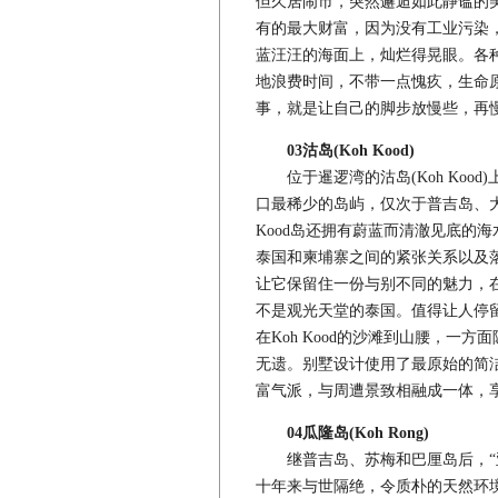
但久居闹市，突然邂逅如此静谧的
有的最大财富，因为没有工业污染
蓝汪汪的海面上，灿烂得晃眼。各
地浪费时间，不带一点愧疚，生命
事，就是让自己的脚步放慢些，再慢
03沽岛(Koh Kood)
位于暹逻湾的沽岛(Koh Koo
口最稀少的岛屿，仅次于普吉岛、大
Kood岛还拥有蔚蓝而清澈见底的
泰国和柬埔寨之间的紧张关系以及落后
让它保留住一份与别不同的魅力，
不是观光天堂的泰国。值得让人停留在此
在Koh Kood的沙滩到山腰，一
无遗。别墅设计使用了最原始的简
富气派，与周遭景致相融成一体，
04瓜隆岛(Koh Rong)
继普吉岛、苏梅和巴厘岛后，“亚
十年来与世隔绝，令质朴的天然环