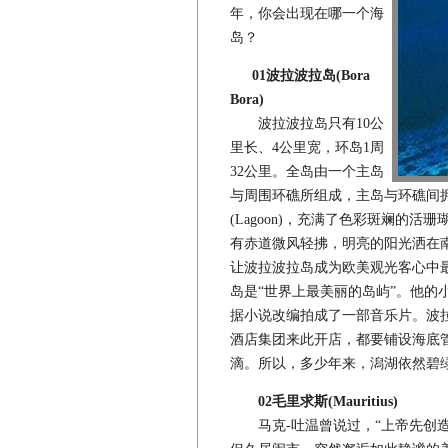
年，你会出现在哪一个海
岛？
01波拉波拉岛(Bora
Bora)
波拉波拉岛只有10公
里长、4公里宽，环岛1周
32公里。全岛由一个主岛
与周围环礁所组成，主岛与环礁间
(Lagoon)，充满了色彩斑斓的
有赤道微风轻拂，明亮的阳光洒在
让波拉波拉岛成为欧美观光客心中最
岛是“世界上最美丽的岛屿”。他的
据小说改编拍成了一部音乐片。波
酒店集团来此开店，都要铺设海底
滴。所以，多少年来，潟湖依然碧
02毛里求斯(Mauritius)
马克-吐温曾说过，“上帝先创造