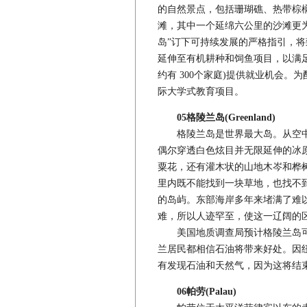
的自然景点，包括珊瑚礁、热带棕
滩，其中一个延绵六公里的沙滩更
岛”订下可持续发展的严格指引，
延伸至有机耕种和饲鱼项目，以满
约有 300个家庭)提供就业机会
际大学式教育项目。
05格陵兰岛(Greenland)
格陵兰岛是世界最大岛。从空中
偶尔穿透白色炫目并无限延伸的冰
粟花，还有灌木状的山地木岑和桦
里内既不能找到一块草地，也找不
的岛屿。东部海岸多年来堵满了难
难，所以人迹罕至，使这一辽阔的
美国地质调查局预计格陵兰岛可
兰居民都相信石油将带来好处。因
有发现石油和天然气，因为这将结
06帕劳(Palau)