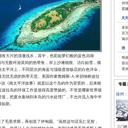
拥有大片的清澈浅水，其中，色彩如梦幻般的蓝色潟湖
活珊瑚与无数环游其间的热带鱼，岸上沙滩细致、洁白如雪，偶
南太平洋上，不同层次的海蓝与顶级度假饭店的白色洋伞，
无忧无虑的热带天堂。美国作家詹姆斯-A-米切纳称波拉
小说《南太平洋故事》就是以这个岛屿作为背景的，后来根
拉波拉岛的环保工作是值得高度赞扬的。不管是哪家世界级
管道，把废水集纳到本岛的污水处理厂，不允许流入海中半
绿如新。
了毛里求斯，再创造了伊甸园。”虽然这句话见仁见智，