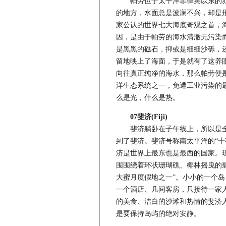
帕劳位于太平洋菲律宾以东的赤
的地方，水面总是波澜不兴，却是
家公认的世界七大海底奇观之首，
因，是由于帕劳的海水清澈无污染
是黑黑的礁石，抑或是细细沙砾，
留地映上了海面，于是就有了这养
向往真正纯净的海水，那么帕劳便
洋生态系统之一，免遭工业污染的
么是光，什么是热。
07斐济(Fiji)
斐济躺卧在子午线上，所以是全球
到了斐济。斐济号称南太平洋的“十字
济是世界上最东也是最西的国家。现
围围绕着环状珊瑚礁、椰林摇曳的
大蜜月度假地之一”。小小的一个
一个酒店、几间客房，只接待一家
的美食、洁白的沙滩和热情的斐济
是要保持岛屿的绝对安静。