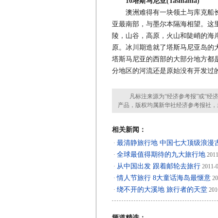
10塔斯马尼亚(Tasmania)
澳洲难得有一块领土与库克船长
亚最南部，与墨尔本隔海相望。这
陵，山谷，高原，火山和陡峭的海
原。冰川期造就了塔斯马尼亚岛的
塔斯马尼亚的西部的大部分地方都
分地区的河流还是原始没有开发过
凡标注来源为“经济参考报”或“经济
产品，版权均属新华社经济参考报社，
相关新闻：
最清静旅行地 中国七大顶级浪漫
·
全球最值得期待的九大旅行地
·
2011
从中国出发 跟着邮轮去旅行
·
2011-0
情人节旅行 8大童话海岛最惬意
·
20
绕不开的大溪地 旅行者的天堂
·
201
频道精选：