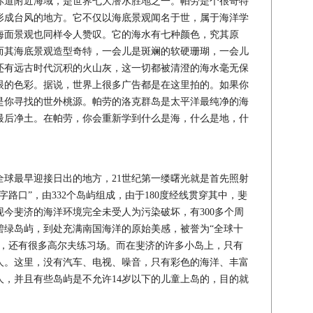
道附近海域，是世界七大潜水胜地之一。帕劳是个很奇特
形成台风的地方。它不仅以海底景观闻名于世，属于海洋学
海面景观也同样令人赞叹。它的海水有七种颜色，究其原
而其海底景观造型奇特，一会儿是斑斓的软硬珊瑚，一会儿
还有远古时代沉积的火山灰，这一切都被清澄的海水毫无保
眼的色彩。据说，世界上很多广告都是在这里拍的。如果你
是你寻找的世外桃源。帕劳的洛克群岛是太平洋最纯净的海
最后净土。在帕劳，你会重新学到什么是海，什么是地，什
最早迎接日出的地方，21世纪第一缕曙光就是首先照射
路口”，由332个岛屿组成，由于180度经线贯穿其中，斐
今斐济的海洋环境完全未受人为污染破坏，有300多个周
碧绿岛屿，到处充满南国海洋的原始美感，被誉为“全球十
岛，还有很多高尔夫练习场。而在斐济的许多小岛上，只有
人。这里，没有汽车、电视、噪音，只有彩色的海洋、丰富
人，并且有些岛屿是不允许14岁以下的儿童上岛的，目的就