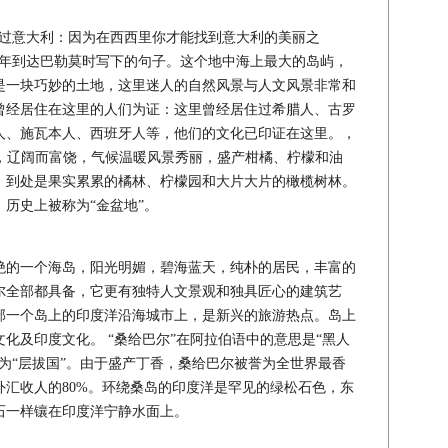
过意大利：因为在西西里你才能找到意大利的美丽之
87年到达巴勒莫时写下的句子。这个地中海上最大的岛屿，
是一块巧妙的土地，这里迷人的自然风景与人文风景非常和
曾经居住在这里的人们为证：这里曾经居住过希腊人、古罗
人、施瓦本人、西班牙人等，他们的文化已印证在这里。，
的中心，辽阔而富饶，气候温暖风景秀丽，盛产柑橘、柠檬和油
，到处是果实累累的橘林、柠檬园和大片大片的橄榄树林。
历史上被称为“金盆地”。
的一个海岛，阳光明媚，碧海蓝天，纯朴的居民，丰富的
尔全部都具备，它更有独特人文景观和独具匠心的建筑艺
部一个岛上的印度洋沿海城市上，是新兴的旅游热点。岛上
化及印度文化。 “桑给巴尔”在阿拉伯语中的意思是“黑人
为“层拔国”。由于盛产丁香，桑给巴尔被誉为全世界最香
汇收人的80%。环绕桑岛的印度洋是罕见的绿松石色，东
石一样镶在印度洋宁静水面上。