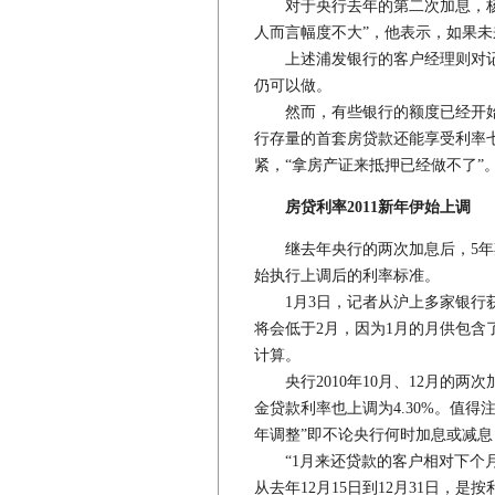
对于央行去年的第二次加息，杨建
人而言幅度不大”，他表示，如果
上述浦发银行的客户经理则对记
仍可以做。
然而，有些银行的额度已经开始
行存量的首套房贷款还能享受利率
紧，“拿房产证来抵押已经做不了”
房贷利率2011新年伊始上调
继去年央行的两次加息后，5年期
始执行上调后的利率标准。
1月3日，记者从沪上多家银行获
将会低于2月，因为1月的月供包含
计算。
央行2010年10月、12月的两次
金贷款利率也上调为4.30%。值得
年调整”即不论央行何时加息或减
“1月来还贷款的客户相对下个月
从去年12月15日到12月31日，是按