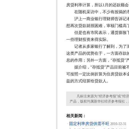
房贷利率计算，所以1月的还款额会
在随机采访中，不少有按揭的市
沪上一商业银行理财师告诉记者：
想再次贷款就很困难，审核门槛高
但是也有市民表示，通货膨胀下
一些理财投资来得实际。
记者从多家银行了解到，为了满足
这类产品的优势在于，一方面存款
息的作用；另外一方面，“存抵贷”
据介绍，“存抵贷”产品目前被不
可按照一定比例折算为住房贷款本
益的方式结算给贷款人。
凡标注来源为“经济参考报”或“经济
产品，版权均属新华社经济参考报社，
相关新闻：
固定利率房贷供需不旺
·
2010-12-31