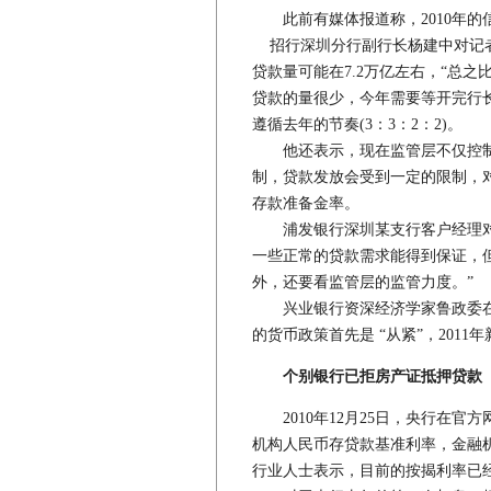
此前有媒体报道称，2010年的
招行深圳分行副行长杨建中对记者
贷款量可能在7.2万亿左右，“总
贷款的量很少，今年需要等开完行
遵循去年的节奏(3：3：2：2)。
他还表示，现在监管层不仅控制
制，贷款发放会受到一定的限制，对
存款准备金率。
浦发银行深圳某支行客户经理对
一些正常的贷款需求能得到保证，
外，还要看监管层的监管力度。”
兴业银行资深经济学家鲁政委在
的货币政策首先是 “从紧”，2011
个别银行已拒房产证抵押贷款
2010年12月25日，央行在官方
机构人民币存贷款基准利率，金融机
行业人士表示，目前的按揭利率已