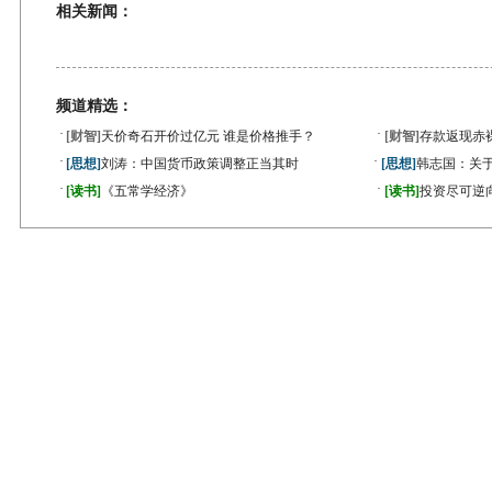
相关新闻：
频道精选：
·
·
[财智]
天价奇石开价过亿元 谁是价格推手？
[财智]
存款返现赤
·
·
[思想]
刘涛：中国货币政策调整正当其时
[思想]
韩志国：关
·
·
[读书]
《五常学经济》
[读书]
投资尽可逆