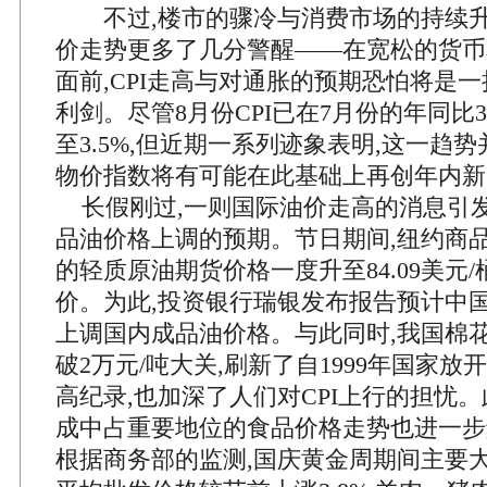
不过,楼市的骤冷与消费市场的持续升
价走势更多了几分警醒——在宽松的货币
面前,CPI走高与对通胀的预期恐怕将是
利剑。尽管8月份CPI已在7月份的年同比3
至3.5%,但近期一系列迹象表明,这一趋势
物价指数将有可能在此基础上再创年内新
长假刚过,一则国际油价走高的消息引
品油价格上调的预期。节日期间,纽约商品
的轻质原油期货价格一度升至84.09美元/
价。为此,投资银行瑞银发布报告预计中
上调国内成品油价格。与此同时,我国棉
破2万元/吨大关,刷新了自1999年国家放
高纪录,也加深了人们对CPI上行的担忧。此
成中占重要地位的食品价格走势也进一步
根据商务部的监测,国庆黄金周期间主要大