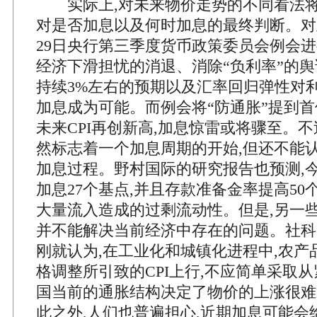
实际上,对未来物价走势的不同看法将
对是否加息以及何时加息的最终判断。对
29日央行第三季度货币政策委员会例会进
经济下滑担忧的消退、消除“负利率”的舆
持续3%左右的预期以及汇率回归弹性对利
加息成为可能。而例会将“防通胀”提到首
未来CPI再创新高,加息惊雷或将骤至。不
然标志着一个加息周期的开始,但还不能
加息过程。野村国际的研究报告也预测,
加息27个基点,并且存款准备金率提高5
大量流入造成的过剩流动性。但是,另一些
并不能解决当前经济中存在的问题。社科
刚就认为,在工业化和城镇化进程中,农产
格调整所引致的CPI上行,不应简单采取
国当前的通胀结构决定了物价的上涨很难
此之外,人们也普遍担心,近期加息可能会