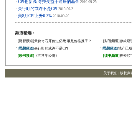
CPI创新高 寻找受益于通胀的基金
·
2010-09-25
央行盯的或许不是CPI
·
2010-09-21
美8月CPI上升0.3%
·
2010-09-20
频道精选：
·
·
[财智频道]
天价奇石开价过亿元 谁是价格推手？
[财智频道]
存款返
·
·
[思想频道]
央行盯的或许不是CPI
[思想频道]
地产已成
·
·
[读书频道]
《五常学经济》
[读书频道]
投资尽