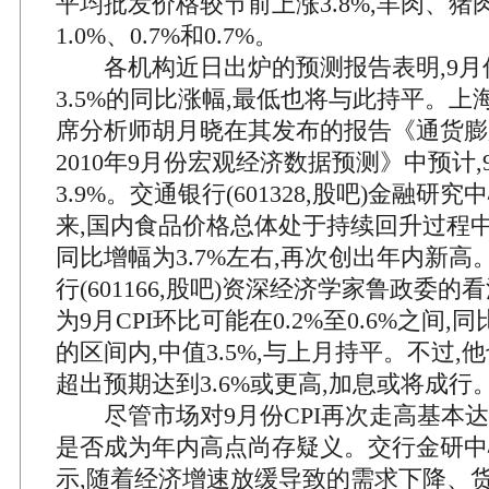
平均批发价格较节前上涨3.8%,羊肉、
1.0%、0.7%和0.7%。
各机构近日出炉的预测报告表明,9月份
3.5%的同比涨幅,最低也将与此持平。
席分析师胡月晓在其发布的报告《通货膨
2010年9月份宏观经济数据预测》中预计,
3.9%。交通银行(601328,股吧)金融研
来,国内食品价格总体处于持续回升过程中,
同比增幅为3.7%左右,再次创出年内新高
行(601166,股吧)资深经济学家鲁政委的
为9月CPI环比可能在0.2%至0.6%之间,同比
的区间内,中值3.5%,与上月持平。不过,
超出预期达到3.6%或更高,加息或将成行
尽管市场对9月份CPI再次走高基本达
是否成为年内高点尚存疑义。交行金研中
示,随着经济增速放缓导致的需求下降、