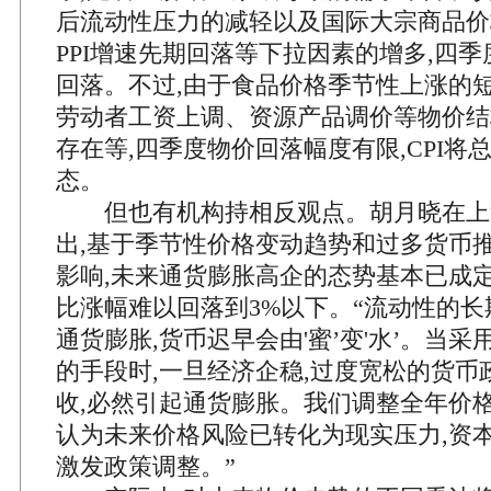
后流动性压力的减轻以及国际大宗商品价
PPI增速先期回落等下拉因素的增多,四季
回落。不过,由于食品价格季节性上涨的短
劳动者工资上调、资源产品调价等物价结
存在等,四季度物价回落幅度有限,CPI将
态。
但也有机构持相反观点。胡月晓在上
出,基于季节性价格变动趋势和过多货币
影响,未来通货膨胀高企的态势基本已成定局
比涨幅难以回落到3%以下。“流动性的长
通货膨胀,货币迟早会由'蜜’变'水’。当
的手段时,一旦经济企稳,过度宽松的货币
收,必然引起通货膨胀。我们调整全年价格
认为未来价格风险已转化为现实压力,资
激发政策调整。”