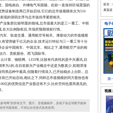
亿迈进。国电南自、许继电气等跟随。此前一直保持区域震荡的
势设备制造商已开始启动,它们的总市值规模依次为510
,股价表现的强弱次序与总市值排序紧密相关。
业集群比较明显的领域,总市值最大的是三一重工、中联
,在大比例除权后,市场所预期填权行情。
汽车、轨道交通、通用航空等相关。潍柴动力的市值规模
业收入有望突破千亿元的企业,技术运行特征与三一重工等十分
断企业中国南车、中国北车。相比之下,通用航空产业的相
空动力、贵航股份、西飞国际等。
计算、物联网、LED等,比较有代表性的是中兴通讯,目
市销率为1的,在目前新兴产业概念中还是为数甚少,前期滞涨
同类品种中最高,但随着行情深入,已开始稳步上台阶。总
,目前已开始启动,相比之下,同样总市值规模的同方股份也有
100亿的优势信息产业股还有不少,比价空间也显而易见的,
等。
参考网”的所有文字、图片、音视频稿件，及电子杂志等数字媒体
未经书面授权，不得以任何形式发表使用。