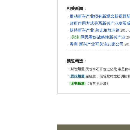
相关新闻：
推动新兴产业须有新观念新视野
·
政府作用方式关系新兴产业发展
·
扶持新兴产业 勿走粗放老路
·
2010-0
[关注]
网民看好战略性新兴产业
·
20
券商 新兴产业可关注25家公司
·
201
频道精选：
·
[财智频道]
天价奇石开价过亿元 谁是价
·
[思想频道]
左晓蕾：信贷此时放松调控
·
[读书频道]
《五常学经济》