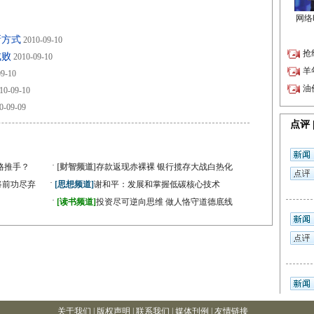
新方式
2010-09-10
成败
2010-09-10
9-10
10-09-10
0-09-09
·
格推手？
[财智频道]
存款返现赤裸裸 银行揽存大战白热化
·
将前功尽弃
[思想频道]
谢和平：发展和掌握低碳核心技术
·
[读书频道]
投资尽可逆向思维 做人恪守道德底线