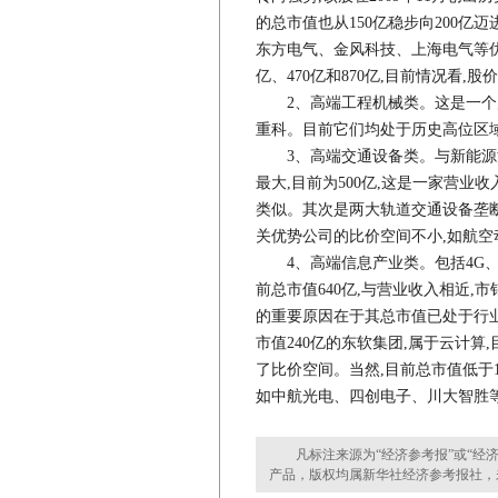
的总市值也从150亿稳步向200
东方电气、金风科技、上海电气等优
亿、470亿和870亿,目前情况看
2、高端工程机械类。这是一个产
重科。目前它们均处于历史高位区域
3、高端交通设备类。与新能源
最大,目前为500亿,这是一家营
类似。其次是两大轨道交通设备垄
关优势公司的比价空间不小,如航
4、高端信息产业类。包括4G、云
前总市值640亿,与营业收入相近,
的重要原因在于其总市值已处于行业
市值240亿的东软集团,属于云计算
了比价空间。当然,目前总市值低于
如中航光电、四创电子、川大智胜
凡标注来源为“经济参考报”或“经济
产品，版权均属新华社经济参考报社，