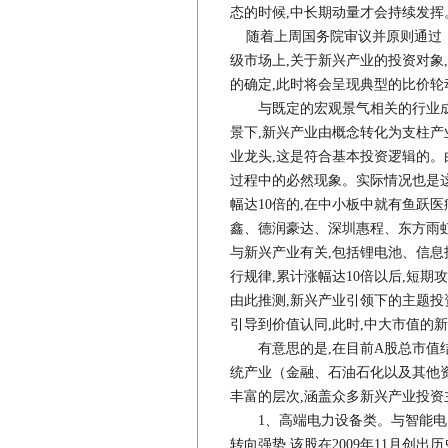
态的时候,中长期动量才会持续发挥
随着上周国务院审议并原则通过《
级市场上,关于新兴产业的投资对象
的确定,此时将会呈现典型的比价轮
与既定的宏观景气相关的行业成长
景下,新兴产业由概念转化为支柱产
业龙头,这是符合基本投资逻辑的。
过程中的必然现象。实际情况也是这样
幅达10倍的,在中小板中就有鱼跃
鑫、德润豪达、深圳惠程、东方雨
与新兴产业有关,包括锂电池、信
行规律,累计涨幅达10倍以后,短
由此推测,新兴产业引领下的主题投
引导到价值认同,此时,中大市值的
有意思的是,在目前A股总市值结构
统产业（金融、石油石化以及其他资
丰富的层次,涵盖众多新兴产业投资
1、高端电力设备类。与智能电
转向强势,该股在2009年11月创出