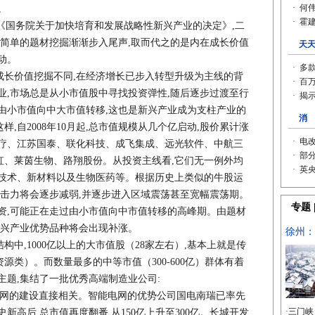
。
国务院关于加快培育和发展战略性新兴产业的决定》,二
,简单的题材挖掘渐渐步入尾声,取而代之的是内在成长价值
动。
价值挖掘不同,在经济增长已步入转型升级为主线的背
业,市场总是从小市值股中寻找投资弹性,随后逐步过渡至行
由小市值向中大市值转移,这也是新兴产业成为支柱产业的
,自2008年10月起,总市值规模从几个亿启动,股价累计涨
医疗、江苏国泰、联化科技、成飞集成、远光软件、中航三
虹、莱茵生物、路翔股份。从投资主线看,它们无一例外均
息技术、新材料以及生物医药等。根据历史上类似的牛股运
期攻击力将会逐步减弱,并逐步进入区域震荡甚至宽幅震荡期。
资,可能正在走过由小市值向中市值转移的高峰期。由题材
新兴产业优势品种将会出现补涨。
中,1000亿以上的大市值股（28家左右）,基本上就是传
源类）。而数量最多的中等市值（300-600亿）群体有着
主题,集结了一批优秀高端制造业公司:
网的建设直接相关。智能电网的优势公司国电南瑞已率先
历史新高后,总市值再度翻番,从150亿上升至300亿。长城开发