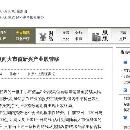
点向大市值新兴产业股转移
-09-14 作者： 来源：上海证券报
代表的一批中小市值品种出现高位宽幅震荡甚至持续大幅
悄悄升温,虽然新兴产业的投资主线未变,但内部结构已发生
转强支持下,上证指数短期将出现上攻格局。
期内指数还不会出现根本性转变。目前72日、120日与
、2900点,近期反复上试120日均线,估计短期随着大市值群体的
常而言,只有当上述三条长期均线从宽幅发散转移至聚集粘合状