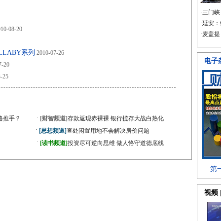
10-08-20
LLABY系列
2010-07-26
7-20
-25
·
格推手？
[财智频道]
存款返现赤裸裸 银行揽存大战白热化
·
[思想频道]
查处闲置用地不会解决房价问题
·
[读书频道]
投资尽可逆向思维 做人恪守道德底线