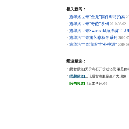
相关新闻：
施华洛世奇“金龙”摆件即将拍卖
·
20
施华洛世奇“奇葩”系列
·
2010-08-02
施华洛世奇Swarovski海洋瑰宝LU
·
施华洛世奇施艺彩秋冬系列
·
2010-0
施华洛世奇演绎“世外桃源”
·
2009-03
频道精选：
·
[财智频道]
天价奇石开价过亿元 谁是价
·
[思想频道]
三论通货膨胀是生产力现象
·
[读书频道]
《五常学经济》