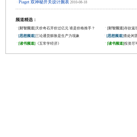
Piaget 双神秘开关设计腕表
·
2010-08-18
频道精选：
·
·
[财智频道]
天价奇石开价过亿元 谁是价格推手？
[财智频道]
存款返
·
·
[思想频道]
三论通货膨胀是生产力现象
[思想频道]
查处闲
·
·
[读书频道]
《五常学经济》
[读书频道]
投资尽