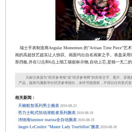
瑞士手表制造商Angular Momentum 的“Artisan Time Pi
画的高超技艺超实让人惊叹。画面均出自名画家之手。表盘采用
形挡板,并在12点和6点上细工镶嵌标示物,自动上芯,是独一无二
凡标注来源为“经济参考报”或“经济参考网”的所有文字、图片、音视
产品，版权均属新华社经济参考报社，未经书面授权，不得以任何形式发
相关新闻：
天梭航智系列男士腕表
·
2010-08-23
劳力士蚝式恒动潜航者系列腕表
·
2010-08-19
沛纳海luminor marina全自动腕表
·
2010-08-19
Jaeger-LeCoultre “Master Lady Tourbillon”腕表
·
2010-08-18