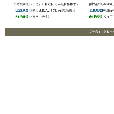
·
·
[财智频道]
天价奇石开价过亿元 谁是价格推手？
[财智频道]
存款返
·
·
[思想频道]
垄断行业收入分配改革的理论廓清
[思想频道]
中国品
·
·
[读书频道]
《五常学经济》
[读书频道]
投资尽