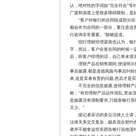
认，绝对性的字词如“完全符合”等
广度和深度上受很多障碍限制，是
“客户对银行的合同组成部分应有
都会作为合同的一部分，要注意连
行咨询非常重要。”陈晓提道。
招行理财经理梁燕也认为，银行
字，所以，客户在签合同的时候一
后，听客户经理的话，自己将未填
理财产品在销售期间,便须明示投
事后披露,都是道德风险与事后纠纷
来,这是卖者有责的问题,然后才是
不完全的信息披露,使得理财产品
称：“有些理财产品运作混乱,资金
息披露没有强制要求,只能靠银行系
又少。”
据记者采访的多位法律人士讲，
法律关系交叉复杂，颇具混合契约
者并不能拿这些东西告银行说他违