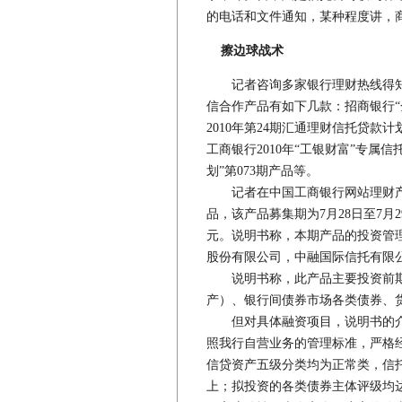
的电话和文件通知，某种程度讲，
擦边球战术
记者咨询多家银行理财热线得知
信合作产品有如下几款：招商银行“
2010年第24期汇通理财信托贷款
工商银行2010年“工银财富”专属
划”第073期产品等。
记者在中国工商银行网站理财产品
品，该产品募集期为7月28日至7月2
元。说明书称，本期产品的投资管
股份有限公司，中融国际信托有限
说明书称，此产品主要投资前期
产）、银行间债券市场各类债券、
但对具体融资项目，说明书的介绍
照我行自营业务的管理标准，严格
信贷资产五级分类均为正常类，信
上；拟投资的各类债券主体评级均