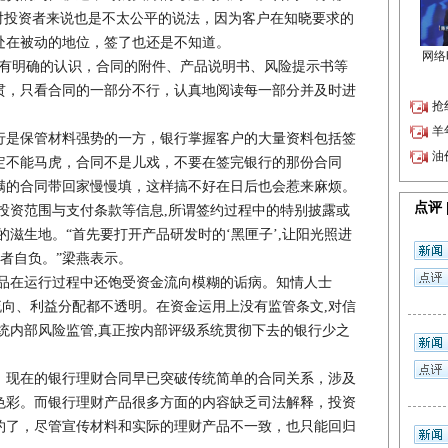
对投资者来说也是不太公平的说法，因为客户在知晓要求的
处在被动的地位，签了也还是不知道。
明确的认识，合同的附件、产品说明书、风险提示书等
贯，只看合同的一部分不行，认真地阅读每一部分并及时进
是保管材料强势的一方，银行掌握客户的大量资料包括签
定不能马虎，合同不是儿戏，不要在签完银行的那份合同
满的合同带回家慢慢填，这样搞不好在日后也会惹来麻烦。
资范围与支付条款等信息,所谓签约过程中的特别披露或
的滋生地。“首先要打开产品研发时的‘黑匣子’,让阳光照进
买者自负。”梁燕表示。
在运行过程中还饱受资金流向模糊的诟病。知情人士
流向、利益分配都不透明。在资金运用上没有监管条文,对信
统内部风险监管,真正按内部评级系统贯彻下去的银行少之
现在的银行理财合同早已突破传统简单的合同关系，涉及
色彩。而银行理财产品很多方面的内容缺乏司法解释，投资
约了，尽管宣传材料和实际的理财产品不一致，也只能回归