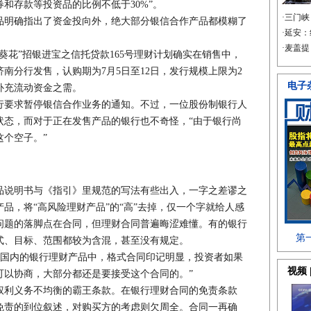
和存款等投资品的比例不低于30%”。
明确指出了资金投向外，绝大部分银信合作产品都模糊了
花”招银进宝之信托贷款165号理财计划确实在销售中，
南分行发售，认购期为7月5日至12日，发行规模上限为2
补充流动资金之需。
要求暂停银信合作业务的通知。不过，一位股份制银行人
状态，而对于正在发售产品的银行也不奇怪，“由于银行尚
个空子。”
说明书与《指引》里规范的写法有些出入，一字之差谬之
品，将“高风险理财产品”的“高”去掉，仅一个字就给人感
问题的落脚点在合同，但理财合同普遍晦涩难懂。有的银行
式、目标、范围都较为含混，甚至没有规定。
国内的银行理财产品中，格式合同印记明显，投资者如果
可以协商，大部分都还是要接受这个合同的。”
利义务不均衡的霸王条款。在银行理财合同的免责条款
免责的到位叙述，对购买方的考虑则欠周全。合同一再确