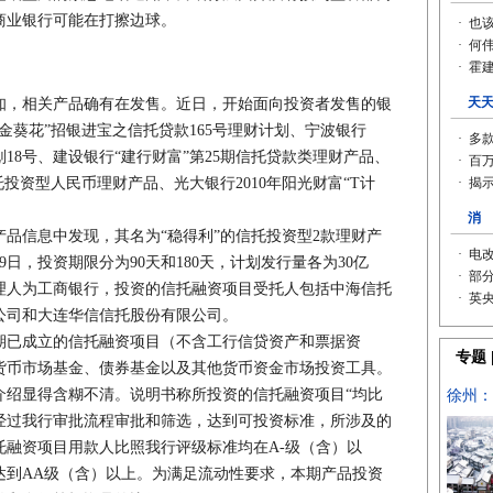
商业银行可能在打擦边球。
，相关产品确有在发售。近日，开始面向投资者发售的银
金葵花”招银进宝之信托贷款165号理财计划、宁波银行
计划18号、建设银行“建行财富”第25期信托贷款类理财产品、
信托投资型人民币理财产品、光大银行2010年阳光财富“T计
信息中发现，其名为“稳得利”的信托投资型2款理财产
9日，投资期限分为90天和180天，计划发行量各为30亿
理人为工商银行，投资的信托融资项目受托人包括中海信托
公司和大连华信信托股份有限公司。
已成立的信托融资项目（不含工行信贷资产和票据资
货币市场基金、债券基金以及其他货币资金市场投资工具。
显得含糊不清。说明书称所投资的信托融资项目“均比
经过我行审批流程审批和筛选，达到可投资标准，所涉及的
托融资项目用款人比照我行评级标准均在A-级（含）以
达到AA级（含）以上。为满足流动性要求，本期产品投资