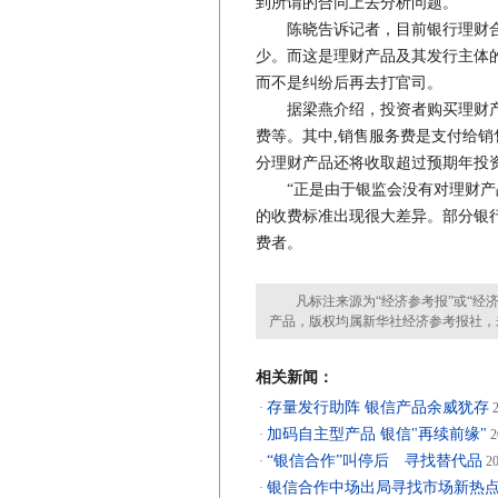
到所谓的合同上去分析问题。
陈晓告诉记者，目前银行理财合
少。而这是理财产品及其发行主体
而不是纠纷后再去打官司。
据梁燕介绍，投资者购买理财产
费等。其中,销售服务费是支付给销
分理财产品还将收取超过预期年投
“正是由于银监会没有对理财产品
的收费标准出现很大差异。部分银
费者。
凡标注来源为“经济参考报”或“经济
产品，版权均属新华社经济参考报社，
相关新闻：
存量发行助阵 银信产品余威犹存
·
2
加码自主型产品 银信"再续前缘"
·
2
“银信合作”叫停后 寻找替代品
·
20
银信合作中场出局寻找市场新热
·