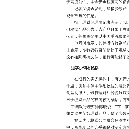
于高流动性、本金安全程度高的债券
记者又调查发现，除极少数产品
资金投向的信息。
招行理财经理向记者表示，“金葵
但根据产品公告，该产品只限于在济
亿元，募集资金用以中国重汽集团
他同时表示，其并没有收到总行
士表示，多数银行目前仍处于观望
没有接到明确文件，银行可能钻了这
短字少词有陷阱
在银行的实务操作中，有关产品
千里，例如非保本浮动收益的理财产
觉差别很大。银行理财纠纷说到底
对于理财产品的投向较为概括，方
中国银行理财师陈晓说：“在目前
想要购买某款理财产品，除了少数
她认为，格式合同最容易滋生权
中，所呈现出的几乎都是对制定方