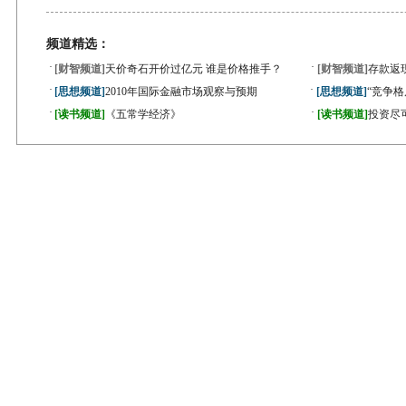
频道精选：
·
·
[财智频道]
天价奇石开价过亿元 谁是价格推手？
[财智频道]
存款返
·
·
[思想频道]
2010年国际金融市场观察与预期
[思想频道]
“竞争
·
·
[读书频道]
《五常学经济》
[读书频道]
投资尽