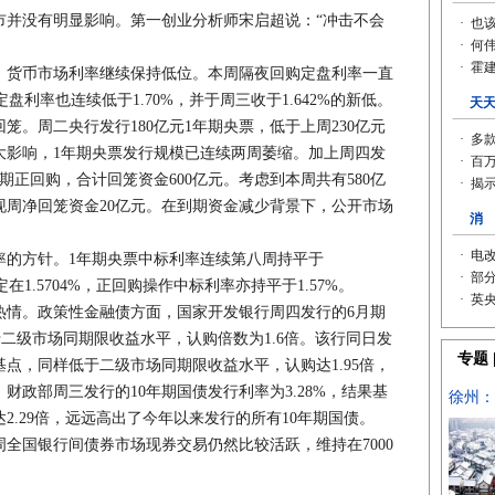
没有明显影响。第一创业分析师宋启超说：“冲击不会
货币市场利率继续保持低位。本周隔夜回购定盘利率一直
定盘利率也连续低于1.70%，并于周三收于1.642%的新低。
周二央行发行180亿元1年期央票，低于上周230亿元
大影响，1年期央票发行规模已连续两周萎缩。加上周四发
1天期正回购，合计回笼资金600亿元。考虑到本周共有580亿
现周净回笼资金20亿元。在到期资金减少背景下，公开市场
的方针。1年期央票中标利率连续第八周持平于
定在1.5704%，正回购操作中标利率亦持平于1.57%。
情。政策性金融债方面，国家开发银行周四发行的6月期
于二级市场同期限收益水平，认购倍数为1.6倍。该行同日发
基点，同样低于二级市场同期限收益水平，认购达1.95倍，
财政部周三发行的10年期国债发行利率为3.28%，结果基
2.29倍，远远高出了今年以来发行的所有10年期国债。
国银行间债券市场现券交易仍然比较活跃，维持在7000