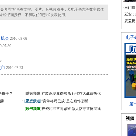
参考网”的所有文字、图片、音视频稿件，及电子杂志等数字媒体
未经书面授权，不得以任何形式发表使用。
性机会
2010-08-06
0-07-30
3
债市
2010-07-23
·
格推手？
[财智频道]
存款返现赤裸裸 银行揽存大战白热化
·
预期
[思想频道]
“竞争格局已成”是在粉饰垄断
·
[读书频道]
投资尽可逆向思维 做人恪守道德底线