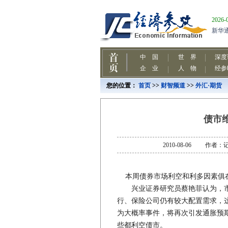
您的位置：
首页
>>
财智频道
>>
外汇·期货
债市
2010-08-06 作
本周债券市场利空和利多因素俱在
兴业证券研究员蔡艳菲认为，市
行、保险公司仍有较大配置需求，这
为大概率事件，将再次引发通胀预
些都利空债市。