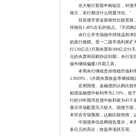
光大银行新股申购临近，对债市并
很大，农行都没什么明显冲击。”
目前债市资金面相对比较宽裕，
徘徊在1.48%左右的低点。7天回购
央行公开市场操作持续温和净回笼。
的发行规模。受一二级市场利差扩
行120亿元3月期央票和300亿元9
元的央票和回购协议到期，央行实
操作继续偏重3月期工具。
本周央行继续坚持维稳市场利率
2.0929%，3月期央票收益率继续稳
近期国债、金融债的认购比较热
贴现金融债中标利率为2.10%，低
行的10年期浮息债中标利差为45个
显示市场配置压力较大。国债方面，
本符合市场预期，认购比较热情，达
中国债券信息网报告显示，本周全
多亿元的高位，收益率涨跌互现。