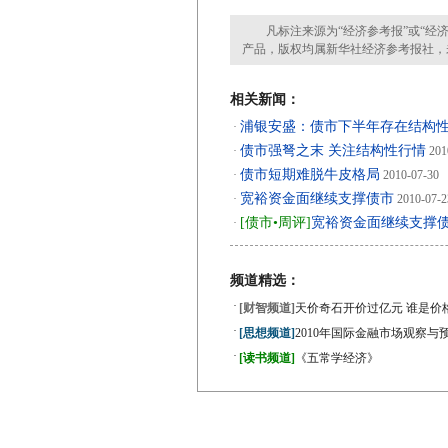
凡标注来源为“经济参考报”或“经济
产品，版权均属新华社经济参考报社，
相关新闻：
浦银安盛：债市下半年存在结构
·
债市强弩之末 关注结构性行情
·
201
债市短期难脱牛皮格局
·
2010-07-30
宽裕资金面继续支撑债市
·
2010-07-2
[债市•周评]
宽裕资金面继续支撑
·
频道精选：
·
[财智频道]
天价奇石开价过亿元 谁是价
·
[思想频道]
2010年国际金融市场观察与
·
[读书频道]
《五常学经济》