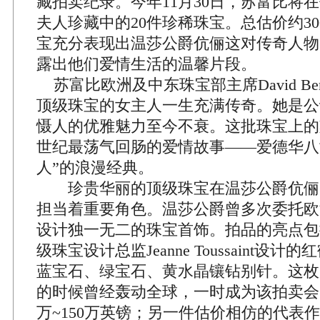
藏拍卖纪录。今年11月30日，苏富比将
夫人珍藏中的20件珍稀珠宝。总估价约3
宝充分表现出温莎公爵伉俪这对传奇人物
露出他们爱情生活的温馨片段。
苏富比欧洲及中东珠宝部主席David Ben
顶级珠宝的女主人一生充满传奇。她是公
慑人的优雅魅力至今不衰。这批珠宝上的
世纪最荡气回肠的爱情故事——爱德华八
人”的浪漫经典。
珍贵华丽的顶级珠宝在温莎公爵伉俪
担当着重要角色。温莎公爵曾多次委托欧
设计独一无二的珠宝首饰。拍品的亮点包
级珠宝设计总监Jeanne Toussaint设
蓝宝石、绿宝石、黄水晶镶钻别针。这枚别
的时候曾经轰动全球，一时成为该拍卖会的
万~150万英镑；另一件估价相仿的代表作