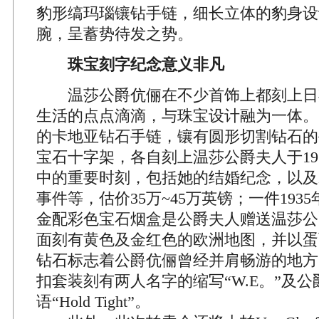
豹形缟玛瑙镶钻手链，细长立体的豹身设
腕，呈蓄势待发之势。
珠宝刻字纪念意义非凡
温莎公爵伉俪在不少首饰上都刻上日
生活的点点滴滴，与珠宝设计融为一体。一
的卡地亚钻石手链，镶有圆形切割钻石的
宝石十字架，各自刻上温莎公爵夫人于1934
中的重要时刻，包括她的结婚纪念，以及
事件等，估价35万~45万英镑；一件193
金配彩色宝石烟盒是公爵夫人赠送温莎公
面刻有黄色及金红色的欧洲地图，并以蛋
钻石标志着公爵伉俪曾经并肩畅游的地方
扣套装刻有两人名字的缩写“W.E。”及
语“Hold Tight”。