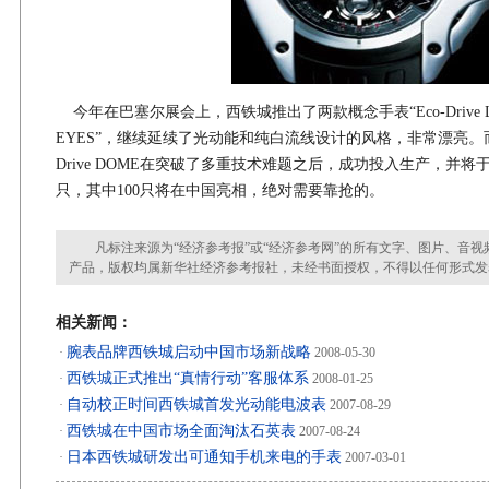
今年在巴塞尔展会上，西铁城推出了两款概念手表“Eco-Drive LOOP”
EYES”，继续延续了光动能和纯白流线设计的风格，非常漂亮。而
Drive DOME在突破了多重技术难题之后，成功投入生产，并将
只，其中100只将在中国亮相，绝对需要靠抢的。
凡标注来源为“经济参考报”或“经济参考网”的所有文字、图片、音视
产品，版权均属新华社经济参考报社，未经书面授权，不得以任何形式发
相关新闻：
腕表品牌西铁城启动中国市场新战略
·
2008-05-30
西铁城正式推出“真情行动”客服体系
·
2008-01-25
自动校正时间西铁城首发光动能电波表
·
2007-08-29
西铁城在中国市场全面淘汰石英表
·
2007-08-24
日本西铁城研发出可通知手机来电的手表
·
2007-03-01