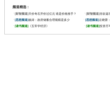
频道精选：
·
·
[财智频道]
天价奇石开价过亿元 谁是价格推手？
[财智频道]
存款返
·
·
[思想频道]
杨涛：政府储蓄合理规模是多少
[思想频道]
左晓蕾
·
·
[读书频道]
《五常学经济》
[读书频道]
投资尽