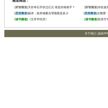
频道精选：
·
·
[财智频道]
天价奇石开价过亿元 谁是价格推手？
[财智频道]
存款返
·
·
[思想频道]
杨涛：政府储蓄合理规模是多少
[思想频道]
左晓蕾
·
·
[读书频道]
《五常学经济》
[读书频道]
投资尽