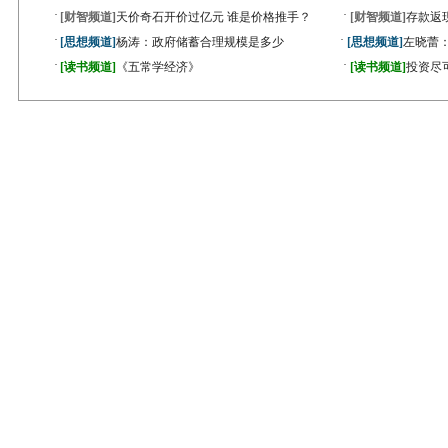
·
·
[财智频道]
天价奇石开价过亿元 谁是价格推手？
[财智频道]
存款返
·
·
[思想频道]
杨涛：政府储蓄合理规模是多少
[思想频道]
左晓蕾
·
·
[读书频道]
《五常学经济》
[读书频道]
投资尽