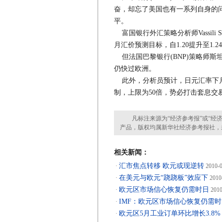
奋，却忘了美国也有一系列自身的问
平。
富国银行外汇策略分析师Vassili S
月汇价预测目标，自1.20提升至1.2
但法国巴黎银行(BNP)策略师斯
仍快过欧洲。
此外，分析员预计，日元汇率下月
制，上限为50倍，势必打击套息交
凡标注来源为“经济参考报”或“经济
产品，版权均属新华社经济参考报社，
相关新闻：
汇市焦点转移 欧元或现逆转
·
2010-0
在美元与欧元“跷跷板”效应下
·
2010
欧元区市场信心恢复仍需时日
·
2010
IMF：欧元区市场信心恢复仍需时
·
欧元区5月工业订单环比增长3.8%
·