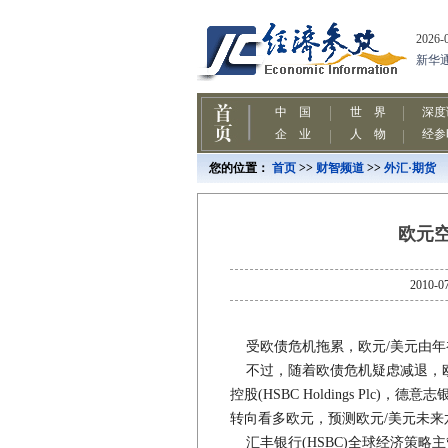
您的位置：
首页
>>
财智频道
>>
外汇·期货
欧元
201
受欧债危机拖累，欧元/美元由年初
不过，随着欧债危机疑虑减退，欧
控股(HSBC Holdings Plc)，德意志
转向看多欧元，预测欧元/美元未来六个
汇丰银行(HSBC)全球经济策略主管