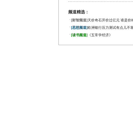
频道精选：
·
[财智频道]
天价奇石开价过亿元 谁是价
·
[思想频道]
欧洲银行压力测试有点儿不
·
[读书频道]
《五常学经济》