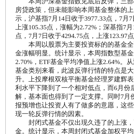
本周沪深基金指数见底后反弹，三部
房贷政策，但未能影响本周基金整体的上
示，沪基指7月14日收于3977.33点，7月7
上涨105.35点，涨幅为2.72%；深基指7月1
点，7月7日收于4294.75点，上涨123.97
本周以股票为主要投资标的的基金全
金涨幅明显。统计显示，本周指数型基金
2.70%，ETF基金平均净值上涨2.64%
基金类别来看，此波反弹行情的特点是大
升。上投摩根双核平衡基金经理罗建辉表
利水平下降到了一个相对低点，而6月份
解，基本面也得到了一定支撑。同时7月
报预增也让投资人有了做多的意愿，这些
现一轮反弹行情的因素。
封闭式基金不仅出现久违了的上涨，
金。统计显示，本周封闭式基金加权平均净