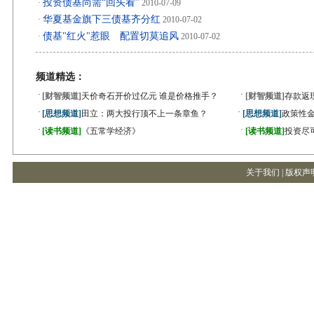
投资债基尚需“回头看”
·
2010-07-09
华夏基金旗下三债基齐分红
·
2010-07-02
债基"红火"惹眼 配置切莫追风
·
2010-07-02
频道精选：
·
·
[财智频道]
天价奇石开价过亿元 谁是价格推手？
[财智频道]
存款返
·
·
[思想频道]
田立：两大投行顶不上一条章鱼？
[思想频道]
政策性金
·
·
[读书频道]
《五常学经济》
[读书频道]
投资尽