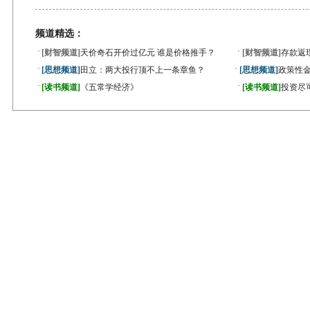
频道精选：
·
·
[财智频道]
天价奇石开价过亿元 谁是价格推手？
[财智频道]
存款返
·
·
[思想频道]
田立：两大投行顶不上一条章鱼？
[思想频道]
政策性金
·
·
[读书频道]
《五常学经济》
[读书频道]
投资尽