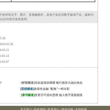
”的所有文字、图片、音视频稿件，及电子杂志等数字媒体产品，版权均
得以任何形式发表使用。
5-28
010-05-28
0-05-21
0-05-14
0-05-07
·
？
[财智频道]
存款返现赤裸裸 银行揽存大战白热化
·
[思想频道]
政策性金融 “配角”一样出彩
·
[读书频道]
投资尽可逆向思维 做人恪守道德底线