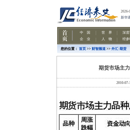
您的位置：
首页
>>
财智频道
>>
外汇·期货
期货市场主力品种周
2010