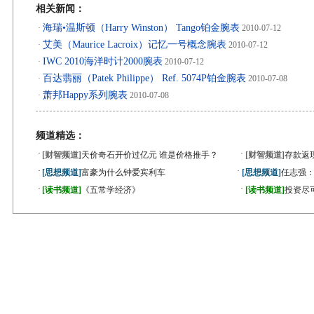
相关新闻：
海瑞•温斯顿（Harry Winston） Tango铂金腕表
·
2010-07-12
艾美（Maurice Lacroix）记忆一号概念腕表
·
2010-07-12
IWC 2010海洋时计2000腕表
·
2010-07-12
百达翡丽（Patek Philippe） Ref. 5074P铂金腕表
·
2010-07-08
萧邦Happy系列腕表
·
2010-07-08
频道精选：
·
·
[财智频道]
天价奇石开价过亿元 谁是价格推手？
[财智频道]
存款返
·
·
[思想频道]
富豪为什么钟爱宾利车
[思想频道]
任志强
·
·
[读书频道]
《五常学经济》
[读书频道]
投资尽