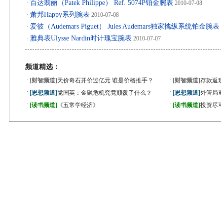
百达翡丽（Patek Philippe） Ref. 5074P铂金腕表
·
2010-07-08
萧邦Happy系列腕表
·
2010-07-08
爱彼（Audemars Piguet） Jules Audemars独家擒纵系统铂金腕表
·
雅典表Ulysse Nardin时计瑰宝腕表
·
2010-07-07
频道精选：
·
·
[财智频道]
天价奇石开价过亿元 谁是价格推手？
[财智频道]
存款返
·
·
[思想频道]
党国英：金融危机究竟颠覆了什么？
[思想频道]
外管局
·
·
[读书频道]
《五常学经济》
[读书频道]
投资尽