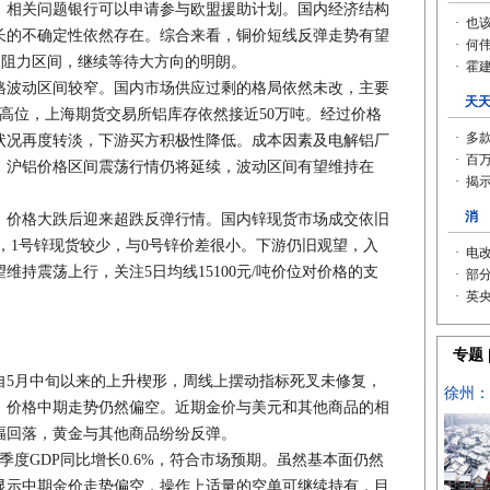
，相关问题银行可以申请参与欧盟援助计划。国内经济结构
长的不确定性依然存在。综合来看，铜价短线反弹走势有望
/吨的阻力区间，继续等待大方向的明朗。
格波动区间较窄。国内市场供应过剩的格局依然未改，主要
的高位，上海期货交易所铝库存依然接近50万吨。经过价格
状况再度转淡，下游买方积极性降低。成本因素及电解铝厂
，沪铝价格区间震荡行情仍将延续，波动区间有望维持在
。
，价格大跌后迎来超跌反弹行情。国内锌现货市场成交依旧
附近，1号锌现货较少，与0号锌价差很小。下游仍旧观望，入
持震荡上行，关注5日均线15100元/吨价位对价格的支
5月中旬以来的上升楔形，周线上摆动指标死叉未修复，
，价格中期走势仍然偏空。近期金价与美元和其他商品的相
幅回落，黄金与其他商品纷纷反弹。
GDP同比增长0.6%，符合市场预期。虽然基本面仍然
显示中期金价走势偏空，操作上适量的空单可继续持有，目