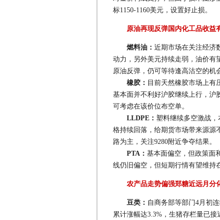
标1150-1160美元，设置好止损。
原油再现反弹国内化工品收益
燃料油：
近期市场在关注经济
动力，另外美元持续走弱，油价有望
原油反弹，仍可等待逢高沽空的机
橡胶：
目前天然橡胶市场上有
基本面并不利好沪胶继续上行，沪胶
可考虑在该价位布空单。
LLDPE：
塑料继续多空激战，
格持续回落，给期货市场带来源源
路为主，关注9280附近争夺结果。
PTA：
基本面偏空，但政策面
线仍旧偏空，但短期行情有望维持在71
农产品走势偏强郑糖近远月分
豆类：
自商务部等部门4月初
累计涨幅达3.3%，生猪存栏量已