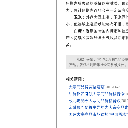
短期内猪肉价格涨幅略有减缓。周
力，预计短期内连粕会有一定反弹
玉米：
外盘大豆上涨，玉米同
小，但连续上涨后动能略有不足，
白糖：
近期国际国内糖市均显
产区持续的高温酷暑天气以及后市
多。
凡标注来源为“经济参考报”或“经济
产品，版权均属新华社经济参考报社，
相关新闻：
大宗商品将宽幅震荡
·
2010-06-28
油价反弹引领大宗商品价格普涨
·
20
欧元走弱令大宗商品价格普跌
·
2010
金融属性仍将主导年内大宗商品
·
国际大宗商品市场猛炒“中国需求”
·