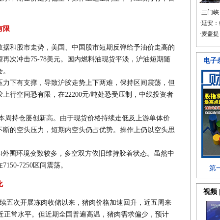
有限
数据和股市走势，美国、中国股市短期反弹给予油价走高的
再次冲击75-78美元。国内燃料油现货平淡，沪油短期随
会。
压力下有支撑，导致沪胶走势上下两难，保持区间震荡，但
上行空间恐有限，在22200元/吨处恐受压制，中线投资者
本周持仓屡创新高。由于现货价格持续走低及上游单体价
不断的空头压力，短期内空头仍占优势。操作上仍以空头思
和外围环境变数较多，多空双方依旧维持胶着状态。虽然中
50-7250区间震荡。
化
连续五次开展冻肉收储以来，猪肉价格加速回升，近五周来
接近正常水平。但近期全国普遍高温，猪肉需求偏少，预计