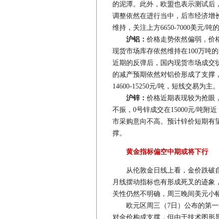
的泥潭。此外，欧盟也表示测试后
调整依然在进行当中，后市经济增
维持，关注上方6650-7000美元
沪铝：
价格走势依然偏弱，价
现货市场库存依然维持在100万吨
近期的反弹后，国内现货市场成交
的减产预期依然对铝价形成了支撑
14600-15250元/吨，短线交易为主
沪锌：
价格近期表现较为抢眼
不振，0号锌成交在15000元/吨
市采购意向不高。预计锌价短期有望维
撑。
黄金指标偏空中期或将下行
从伦敦金日线上看，金价跌破自
月线摆动指标也有形成死叉的迹象
关性仍然不明确，周三晚间美元小
欧元区周三（7日）公布的第一季度
对金价构成支撑，但由于技术图形