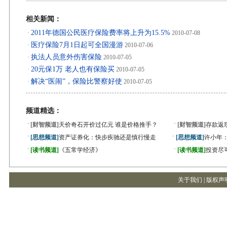
相关新闻：
2011年德国公民医疗保险费率将上升为15.5%
·
2010-07-08
医疗保险7月1日起可全国漫游
·
2010-07-06
执法人员意外伤害保险
·
2010-07-05
20元保1万 老人也有保险买
·
2010-07-05
解决“医闹”，保险比警察好使
·
2010-07-05
频道精选：
·
·
[财智频道]
天价奇石开价过亿元 谁是价格推手？
[财智频道]
存款返
·
·
[思想频道]
资产证券化：快步疾驰还是慎行慢走
[思想频道]
许小年
·
·
[读书频道]
《五常学经济》
[读书频道]
投资尽