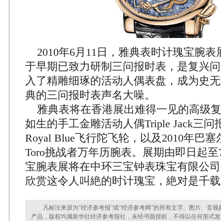
2010年6月11日，雅典表时计瑰宝腕
于早期已致力研制三问报时表，是复兴问
入了精雕细琢的活动人偶表盘，成为史无
典的三问报时表声名大噪。
雅典表将在香港展出难得一见的高级复
如生的手工金雕活动人偶Triple Jack
Royal Blue飞行陀飞轮，以及2010年巴
Toro挑战者万年历腕表。展期由即日起至
宝腕表展将在中环三宝钟表珠宝有限公司
欣赏这令人叫絶的时计瑰宝，絶对是千载
凡标注来源为“经济参考报”或“经济参考网”的所有文字、图片、音视
产品，版权均属新华社经济参考报社，未经书面授权，不得以任何形式发