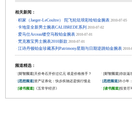
相关新闻：
积家（Jaeger-LeCoultre） 陀飞轮珐琅彩绘铂金腕表
·
2010-07-05
卡地亚全新男士腕表CALIBREDE系列
·
2010-07-02
爱马仕Arceau镂空马鞍铂金腕表
·
2010-07-01
梵克雅宝男士腕表2010新款
·
2010-07-01
江诗丹顿铂金珍藏系列Patrimony星期与日期逆跳铂金腕表
·
2010-
频道精选：
·
·
[财智频道]
天价奇石开价过亿元 谁是价格推手？
[财智频道]
存款返
·
·
[思想频道]
资产证券化：快步疾驰还是慎行慢走
[思想频道]
许小年
·
·
[读书频道]
《五常学经济》
[读书频道]
投资尽