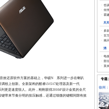
S音效还原软件方案的基础上，华硕N 系列进一步在喇叭
校上创新。全新架构的酷睿i3/i5/i7处理器及新一代
N系列更是速度惊人。此外，刚刚获得2010iF设计金奖的全尺
按键带来节奏分明的按压触感，还通过细微的键帽间隙有效