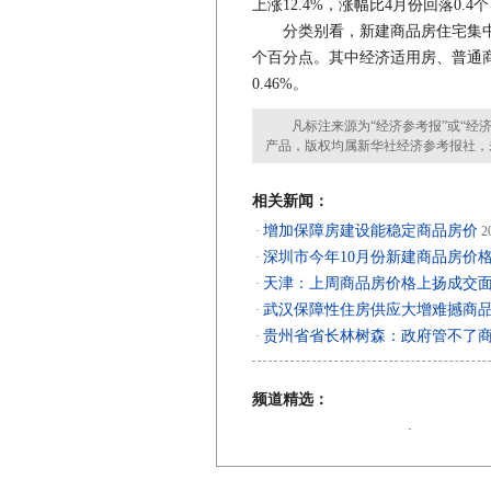
上涨12.4%，涨幅比4月份回落0.4
分类别看，新建商品房住宅集中成交价
个百分点。其中经济适用房、普通商品
0.46%。
凡标注来源为“经济参考报”或“经济
产品，版权均属新华社经济参考报社，
相关新闻：
增加保障房建设能稳定商品房价
·
20
深圳市今年10月份新建商品房价
·
天津：上周商品房价格上扬成交
·
武汉保障性住房供应大增难撼商
·
贵州省省长林树森：政府管不了
·
频道精选：
·