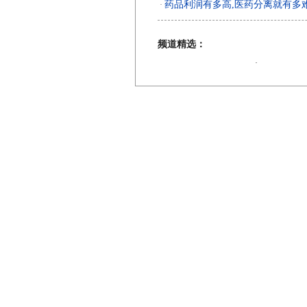
药品利润有多高,医药分离就有多
·
频道精选：
·