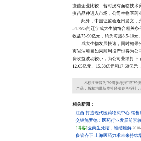
疫苗企业比较，暂时没有面临技术竞
疫苗品种进入市场，公司生物医药
此外，中国证监会近日发文，允
54.79%的辽宁成大生物符合相
收益75-90亿元，约为每股8.5-10元
成大生物发展快速，同时如果分
页岩油项目如果顺利投产也将为公
资收益波动较小，为公司业绩打下了良
12.65亿元、15.58亿元和17.68亿
凡标注来源为“经济参考报”或“经济
产品，版权均属新华社经济参考报社，
相关新闻：
江西:打造现代医药物流中心 销售
·
交银施罗德：医药行业发展前景
·
[博客]
医药生死结，谁结谁解
·
2010-
多管齐下 上海医药力求未来持续
·