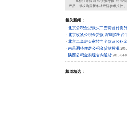
凡标注来源为“经济参考报”或“经济
产品，版权均属新华社经济参考报社，
相关新闻：
北京公积金贷款买二套房首付提
·
北京收紧公积金贷款 深圳拟出台“
·
北京二套房买家转向全款及公积
·
南昌调整住房公积金贷款标准
·
2010
陕西公积金实现省内通贷
·
2010-04-0
频道精选：
·