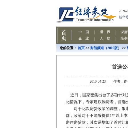
您的位置：
首页
>>
财智频道（2010版）
>>
首选公
2010-04-23 作者
近日，国家密集出台了多项针对房
此情况下，专家建议购房者，首选
对于此次房贷政策的调整，银率
群，政策对于不能够提供1年以上
房住房贷款；其次是增加了首付比